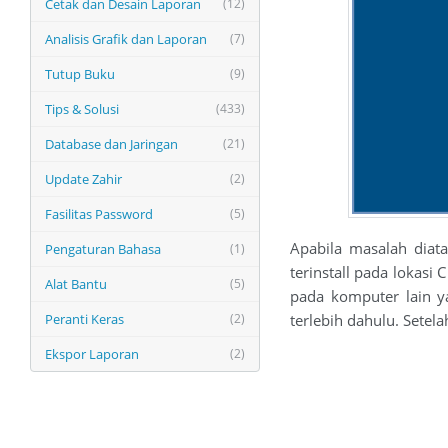
Cetak dan Desain Laporan
(12)
Analisis Grafik dan Laporan
(7)
Tutup Buku
(9)
Tips & Solusi
(433)
Database dan Jaringan
(21)
Update Zahir
(2)
Fasilitas Password
(5)
Apabila masalah diat
Pengaturan Bahasa
(1)
terinstall pada lokasi 
Alat Bantu
(5)
pada komputer lain ya
terlebih dahulu. Setela
Peranti Keras
(2)
Ekspor Laporan
(2)