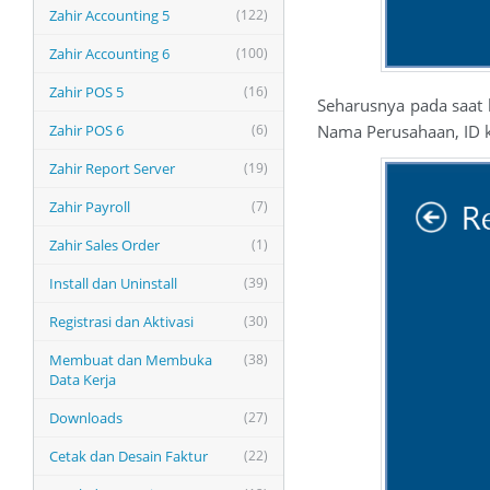
Zahir Accounting 5
(122)
Zahir Accounting 6
(100)
Zahir POS 5
(16)
Seharusnya pada saat k
Zahir POS 6
(6)
Nama Perusahaan, ID k
Zahir Report Server
(19)
Zahir Payroll
(7)
Zahir Sales Order
(1)
Install dan Uninstall
(39)
Registrasi dan Aktivasi
(30)
Membuat dan Membuka
(38)
Data Kerja
Downloads
(27)
Cetak dan Desain Faktur
(22)