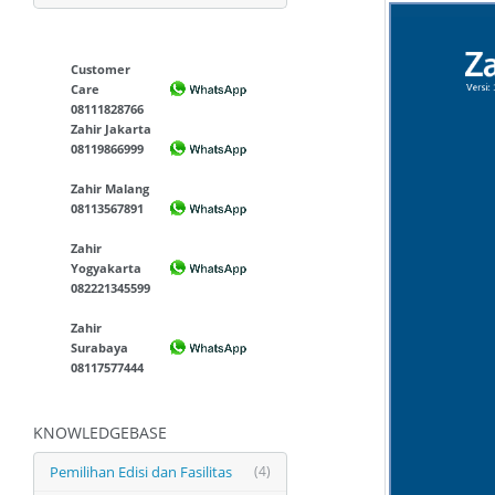
Customer
Care
08111828766
Zahir Jakarta
08119866999
Zahir Malang
08113567891
Zahir
Yogyakarta
082221345599
Zahir
Surabaya
08117577444
KNOWLEDGEBASE
Pemilihan Edisi dan Fasilitas
(4)