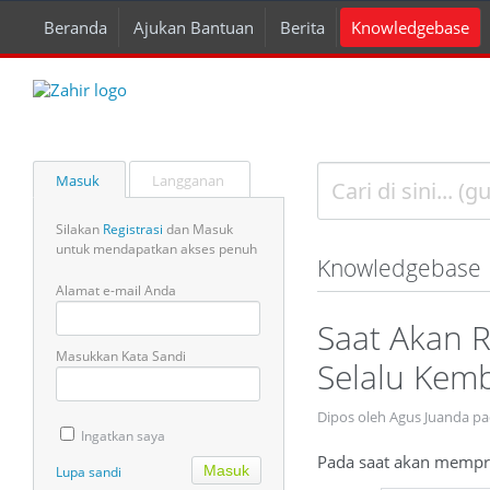
Beranda
Ajukan Bantuan
Berita
Knowledgebase
Masuk
Langganan
Silakan
Registrasi
dan Masuk
untuk mendapatkan akses penuh
Knowledgebase
Alamat e-mail Anda
Saat Akan R
Masukkan Kata Sandi
Selalu Kem
Dipos oleh Agus Juanda p
Ingatkan saya
Pada saat akan mempro
Lupa sandi