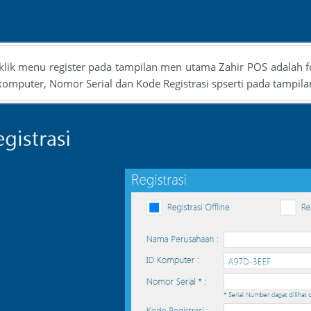
lik menu register pada tampilan men utama Zahir POS adalah for
omputer, Nomor Serial dan Kode Registrasi spserti pada tampila