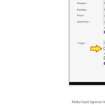
Maka hasil laporan ka