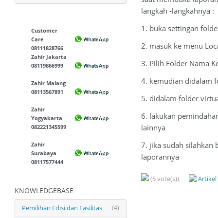
langkah -langkahnya :
1. buka settingan fol
Customer
Care
2. masuk ke menu Local
08111828766
Zahir Jakarta
3. Pilih Folder Nama 
08119866999
4. kemudian didalam fol
Zahir Malang
08113567891
5. didalam folder virtu
Zahir
6. lakukan pemindahan 
Yogyakarta
lainnya
082221345599
7. jika sudah silahka
Zahir
Surabaya
laporannya
08117577444
(5 vote(s))
Artike
KNOWLEDGEBASE
Pemilihan Edisi dan Fasilitas
(4)