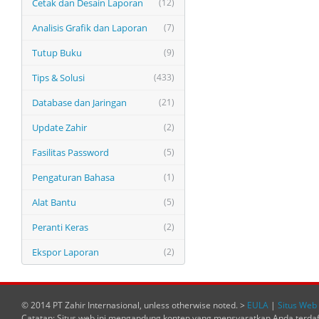
Cetak dan Desain Laporan
(12)
Analisis Grafik dan Laporan
(7)
Tutup Buku
(9)
Tips & Solusi
(433)
Database dan Jaringan
(21)
Update Zahir
(2)
Fasilitas Password
(5)
Pengaturan Bahasa
(1)
Alat Bantu
(5)
Peranti Keras
(2)
Ekspor Laporan
(2)
© 2014 PT Zahir Internasional, unless otherwise noted. >
EULA
|
Situs Web 
Catatan: Situs web ini mengandung konten yang mensyaratkan Anda terda