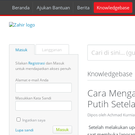
Beranda
Ajukan Bantuan
Berita
Knowledgebase
Masuk
Langganan
Silakan
Registrasi
dan Masuk
untuk mendapatkan akses penuh
Knowledgebase
Alamat e-mail Anda
Cara Menga
Masukkan Kata Sandi
Putih Setel
Dipos oleh Achmad Kurnia
Ingatkan saya
Setelah melakukan upda
Lupa sandi
saat membuka laporan 