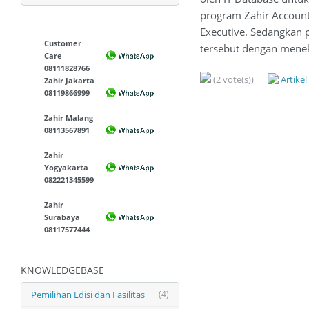
program Zahir Accountin
Executive. Sedangkan p
Customer
tersebut dengan mene
Care
08111828766
(2 vote(s))
Artike
Zahir Jakarta
08119866999
Zahir Malang
08113567891
Zahir
Yogyakarta
082221345599
Zahir
Surabaya
08117577444
KNOWLEDGEBASE
Pemilihan Edisi dan Fasilitas
(4)