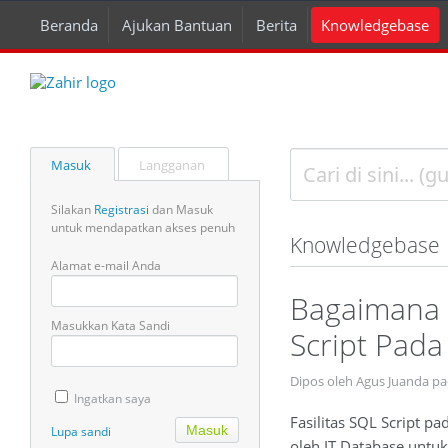
Beranda
Ajukan Bantuan
Berita
Knowledgebase
Masuk
Langganan
Silakan
Registrasi
dan Masuk
untuk mendapatkan akses penuh
Knowledgebase
Alamat e-mail Anda
Bagaimana 
Masukkan Kata Sandi
Script Pada
Dipos oleh Agus Juanda pa
Ingatkan saya
Fasilitas SQL Script 
Lupa sandi
oleh IT Database untuk