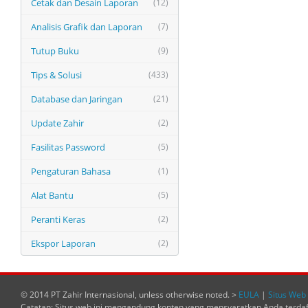
Cetak dan Desain Laporan
(12)
Analisis Grafik dan Laporan
(7)
Tutup Buku
(9)
Tips & Solusi
(433)
Database dan Jaringan
(21)
Update Zahir
(2)
Fasilitas Password
(5)
Pengaturan Bahasa
(1)
Alat Bantu
(5)
Peranti Keras
(2)
Ekspor Laporan
(2)
© 2014 PT Zahir Internasional, unless otherwise noted. >
EULA
|
Situs Web 
Catatan: Situs web ini mengandung konten yang mensyaratkan Anda terda