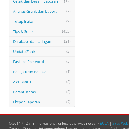
Cetak dan Desain Laporan
(12)
Analisis Grafik dan Laporan
(7)
Tutup Buku
(9)
Tips & Solusi
(433)
Database dan Jaringan
(21)
Update Zahir
(2)
Fasilitas Password
(5)
Pengaturan Bahasa
(1)
Alat Bantu
(5)
Peranti Keras
(2)
Ekspor Laporan
(2)
© 2014 PT Zahir Internasional, unless otherwise noted. >
EULA
|
Situs Web 
Catatan: Situs web ini mengandung konten yang mensyaratkan Anda terda