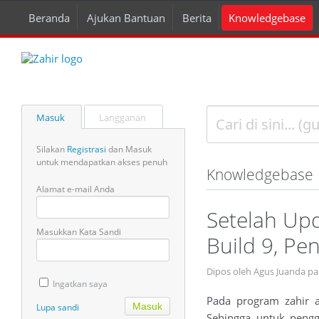
Beranda
Ajukan Bantuan
Berita
Knowledgebase
Masuk
Langganan
Silakan
Registrasi
dan Masuk
untuk mendapatkan akses penuh
Knowledgebase
Alamat e-mail Anda
Setelah Upd
Masukkan Kata Sandi
Build 9, Pe
Dipos oleh Agus Juanda pa
Ingatkan saya
Pada program zahir ac
Lupa sandi
Sehingga untuk pengg