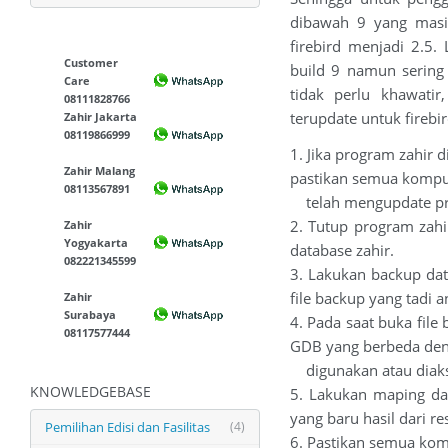
dibawah 9 yang masih
firebird menjadi 2.5.
Customer
build 9 namun sering
Care
tidak perlu khawati
08111828766
terupdate untuk firebi
Zahir Jakarta
08119866999
1. Jika program zahir 
Zahir Malang
pastikan semua komput
08113567891
telah mengupdate prog
2. Tutup program zahi
Zahir
Yogyakarta
database zahir.
082221345599
3. Lakukan backup dat
file backup yang tadi a
Zahir
Surabaya
4. Pada saat buka file
08117577444
GDB yang berbeda den
digunakan atau diaks
KNOWLEDGEBASE
5. Lakukan maping da
yang baru hasil dari re
Pemilihan Edisi dan Fasilitas
(4)
6. Pastikan semua kom