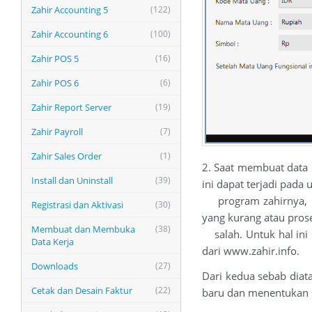
Zahir Accounting 5
(122)
Zahir Accounting 6
(100)
Zahir POS 5
(16)
Zahir POS 6
(6)
Zahir Report Server
(19)
Zahir Payroll
(7)
Zahir Sales Order
(1)
2. Saat membuat data b
Install dan Uninstall
(39)
ini dapat terjadi pada
program zahirnya, na
Registrasi dan Aktivasi
(30)
yang kurang atau prose
Membuat dan Membuka
(38)
salah. Untuk hal ini 
Data Kerja
dari www.zahir.info.
Downloads
(27)
Dari kedua sebab diat
Cetak dan Desain Faktur
(22)
baru dan menentukan s