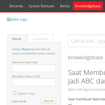
Beranda
Ajukan Bantuan
Berita
Knowledgebase
Masuk
Langganan
Silakan
Registrasi
dan Masuk
untuk mendapatkan akses penuh
Knowledgebase
Alamat e-mail Anda
Saat Membu
Masukkan Kata Sandi
Jadi ABC da
Dipos oleh Agus Juanda p
Ingatkan saya
Saat membuat data bar
Lupa sandi
ini.