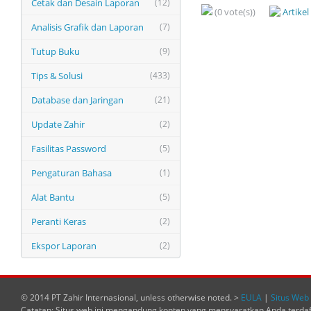
Cetak dan Desain Laporan
(12)
(0 vote(s))
Artike
Analisis Grafik dan Laporan
(7)
Tutup Buku
(9)
Tips & Solusi
(433)
Database dan Jaringan
(21)
Update Zahir
(2)
Fasilitas Password
(5)
Pengaturan Bahasa
(1)
Alat Bantu
(5)
Peranti Keras
(2)
Ekspor Laporan
(2)
© 2014 PT Zahir Internasional, unless otherwise noted. >
EULA
|
Situs Web 
Catatan: Situs web ini mengandung konten yang mensyaratkan Anda terda