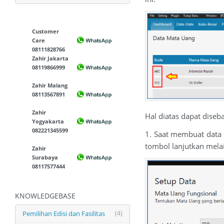
Customer
Care
08111828766
Zahir Jakarta
08119866999
Zahir Malang
08113567891
Zahir
Hal diatas dapat diseb
Yogyakarta
082221345599
1. Saat membuat data 
tombol lanjutkan mel
Zahir
Surabaya
08117577444
KNOWLEDGEBASE
Pemilihan Edisi dan Fasilitas
(4)