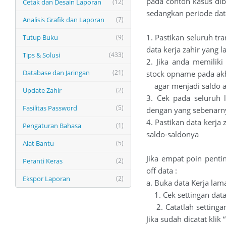
pada contoh kasus dib
Cetak dan Desain Laporan
(12)
sedangkan periode data
Analisis Grafik dan Laporan
(7)
1. Pastikan seluruh tr
Tutup Buku
(9)
data kerja zahir yang l
Tips & Solusi
(433)
2. Jika anda memilik
Database dan Jaringan
(21)
stock opname pada akh
agar menjadi saldo ak
Update Zahir
(2)
3. Cek pada seluruh
Fasilitas Password
(5)
dengan yang sebenarn
4. Pastikan data kerja 
Pengaturan Bahasa
(1)
saldo-saldonya
Alat Bantu
(5)
Jika empat poin pentin
Peranti Keras
(2)
off data :
Ekspor Laporan
(2)
a. Buka data Kerja lam
1. Cek settingan data
2. Catatlah settingan 
Jika sudah dicatat klik “