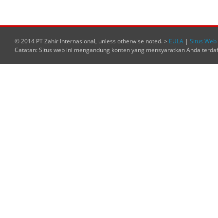
© 2014 PT Zahir Internasional, unless otherwise noted. >
EULA
|
Situs Web 
Catatan: Situs web ini mengandung konten yang mensyaratkan Anda terda