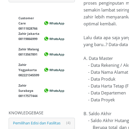
proses penginputan m
semakin lambat seiring
zahir lebih menyarank
Customer
optimal kembali.
Care
08111828766
Zahir Jakarta
Lalu data apa saja yan
08119866999
yang baru..? Data-data
Zahir Malang
08113567891
A. Data Master
- Data Rekening / A
Zahir
Yogyakarta
- Data Nama Alamat (
082221345599
- Data Produk
- Data Harta Tetap (Fi
Zahir
Surabaya
- Data Departemen
08117577444
- Data Proyek
KNOWLEDGEBASE
B. Saldo Akhir
- Saldo Akhir Hutang
Pemilihan Edisi dan Fasilitas
(4)
Berupa total dan rin