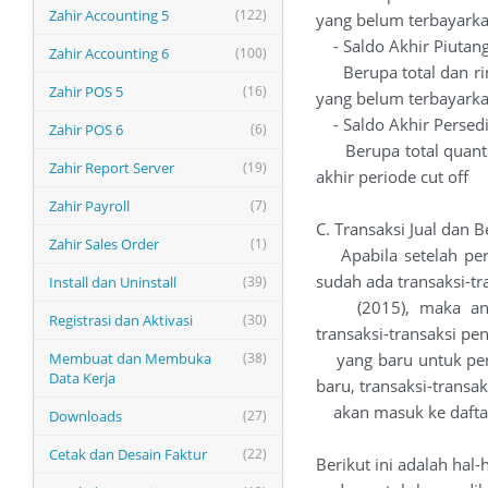
Zahir Accounting 5
(122)
yang belum terbayarkan
- Saldo Akhir Piutan
Zahir Accounting 6
(100)
Berupa total dan rinc
Zahir POS 5
(16)
yang belum terbayarkan
- Saldo Akhir Persed
Zahir POS 6
(6)
Berupa total quantit
Zahir Report Server
(19)
akhir periode cut off
Zahir Payroll
(7)
C. Transaksi Jual dan B
Zahir Sales Order
(1)
Apabila setelah perio
sudah ada transaksi-tr
Install dan Uninstall
(39)
(2015), maka anda 
Registrasi dan Aktivasi
(30)
transaksi-transaksi pe
Membuat dan Membuka
(38)
yang baru untuk perio
Data Kerja
baru, transaksi-transa
akan masuk ke daftar 
Downloads
(27)
Cetak dan Desain Faktur
(22)
Berikut ini adalah hal-