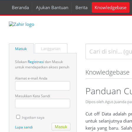
Beranda
Ajukan Bantuan
Berita
Knowledgebase
Masuk
Langganan
Silakan
Registrasi
dan Masuk
untuk mendapatkan akses penuh
Knowledgebase
Alamat e-mail Anda
Panduan Cu
Masukkan Kata Sandi
Dipos oleh Agus Juanda pa
Cut off Data adalah p
Ingatkan saya
untuk selanjutnya dia
Lupa sandi
kerja yang baru. Sala