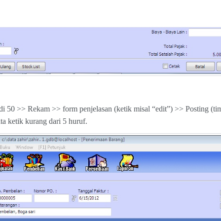
di 50 >> Rekam >> form penjelasan (ketik misal “edit”) >> Posting (t
ita ketik kurang dari 5 huruf.