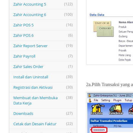
Zahir Accounting 5
(122)
Zahir Accounting 6
(100)
Zahir POS 5
(16)
Zahir POS 6
(6)
Zahir Report Server
(19)
Zahir Payroll
(7)
Zahir Sales Order
(1)
Install dan Uninstall
(39)
2a.Pilih Transaksi yang 
Registrasi dan Aktivasi
(30)
Membuat dan Membuka
(38)
Data Kerja
Downloads
(27)
Cetak dan Desain Faktur
(22)