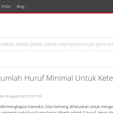
FAQs
Blog
umlah Huruf Minimal Untuk Kete
ada 10 August 2012 01:21 PM
gedit/menghapus transaksi, kita memang diharuskan untuk menge
s minimal pada huruf yang harus diketik adalah 5 huruf, tetapi 