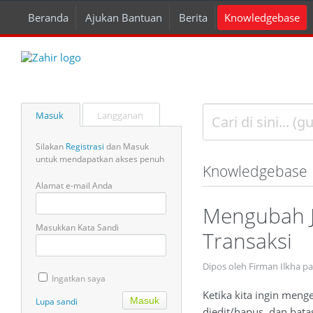
Beranda
Ajukan Bantuan
Berita
Knowledgebase
Masuk
Langganan
Silakan
Registrasi
dan Masuk
untuk mendapatkan akses penuh
Knowledgebase
Alamat e-mail Anda
Mengubah J
Masukkan Kata Sandi
Transaksi
Dipos oleh Firman Ilkha p
Ingatkan saya
Ketika kita ingin men
Lupa sandi
diedit/hapus, dan bata