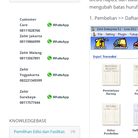
mengubah batas huruf 
1. Pembelian >> Dafta
Customer
Care
08111828766
Zahir Jakarta
08119866999
Zahir Malang
08113567891
Zahir
Yogyakarta
082221345599
Zahir
Surabaya
08117577444
KNOWLEDGEBASE
Pemilihan Edisi dan Fasilitas
(4)