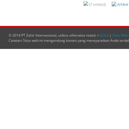
(7 vote(s))
Artike
© 2014 PT Zahir Internasional, unless otherwise noted. >
EULA
|
Situs Web 
Catatan: Situs web ini mengandung konten yang mensyaratkan Anda terda