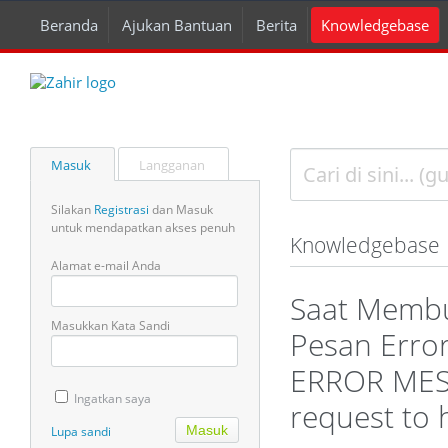
Beranda
Ajukan Bantuan
Berita
Knowledgebase
Masuk
Langganan
Silakan
Registrasi
dan Masuk
untuk mendapatkan akses penuh
Knowledgebase
Alamat e-mail Anda
Saat Membu
Masukkan Kata Sandi
Pesan Erro
ERROR MESS
Ingatkan saya
request to h
Lupa sandi