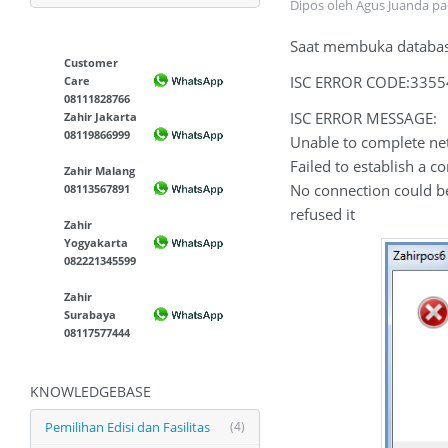
Dipos oleh Agus Juanda p
Saat membuka database
Customer
ISC ERROR CODE:335
Care
08111828766
ISC ERROR MESSAGE:
Zahir Jakarta
08119866999
Unable to complete net
Failed to establish a c
Zahir Malang
No connection could b
08113567891
refused it
Zahir
Yogyakarta
082221345599
Zahir
Surabaya
08117577444
KNOWLEDGEBASE
Pemilihan Edisi dan Fasilitas
(4)