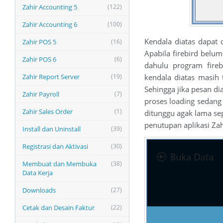
Zahir Accounting 5
(122)
Zahir Accounting 6
(100)
Kendala diatas dapat 
Zahir POS 5
(16)
Apabila firebird belum
Zahir POS 6
(6)
dahulu program fire
kendala diatas masih 
Zahir Report Server
(19)
Sehingga jika pesan di
Zahir Payroll
(7)
proses loading sedan
Zahir Sales Order
(1)
ditunggu agak lama sep
penutupan aplikasi Za
Install dan Uninstall
(39)
Registrasi dan Aktivasi
(30)
Membuat dan Membuka
(38)
Data Kerja
Downloads
(27)
Cetak dan Desain Faktur
(22)