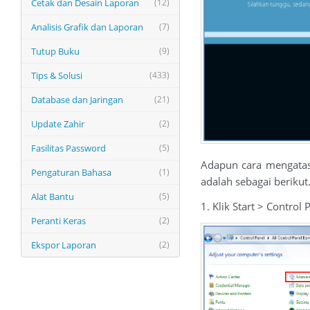
Cetak dan Desain Laporan
(12)
Analisis Grafik dan Laporan
(7)
Tutup Buku
(9)
Tips & Solusi
(433)
Database dan Jaringan
(21)
Update Zahir
(2)
Fasilitas Password
(5)
Adapun cara mengatasi
Pengaturan Bahasa
(1)
adalah sebagai berikut
Alat Bantu
(5)
1. Klik Start > Contro
Peranti Keras
(2)
Ekspor Laporan
(2)