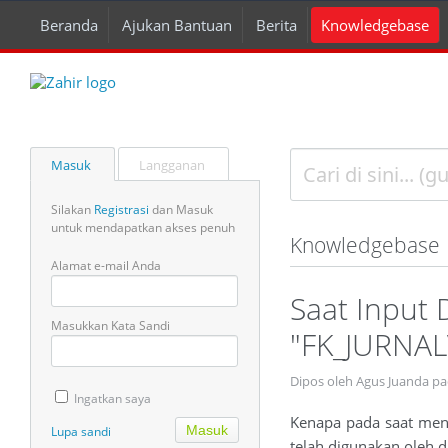
Beranda
Ajukan Bantuan
Berita
Knowledgebase
Masuk
Langganan
Silakan
Registrasi
dan Masuk
untuk mendapatkan akses penuh
Knowledgebase
Alamat e-mail Anda
Saat Input 
Masukkan Kata Sandi
"FK_JURNA
Dipos oleh Agus Juanda pa
Ingatkan saya
Kenapa pada saat meng
Lupa sandi
telah digunakan oleh d