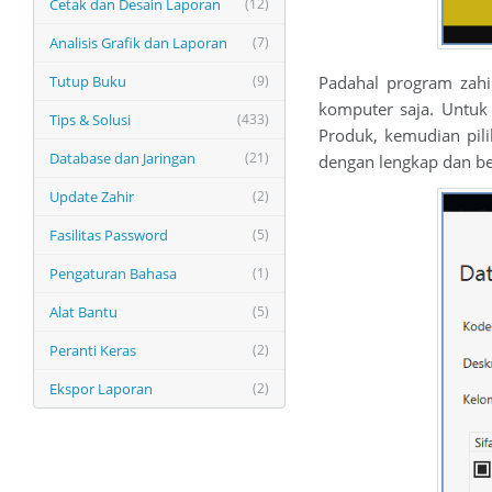
Cetak dan Desain Laporan
(12)
Analisis Grafik dan Laporan
(7)
Tutup Buku
(9)
Padahal program zahi
komputer saja. Untuk
Tips & Solusi
(433)
Produk, kemudian pili
Database dan Jaringan
(21)
dengan lengkap dan be
Update Zahir
(2)
Fasilitas Password
(5)
Pengaturan Bahasa
(1)
Alat Bantu
(5)
Peranti Keras
(2)
Ekspor Laporan
(2)