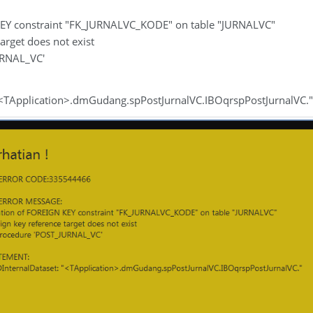
KEY constraint "FK_JURNALVC_KODE" on table "JURNALVC"
arget does not exist
URNAL_VC'
"<TApplication>.dmGudang.spPostJurnalVC.IBOqrspPostJurnalVC."