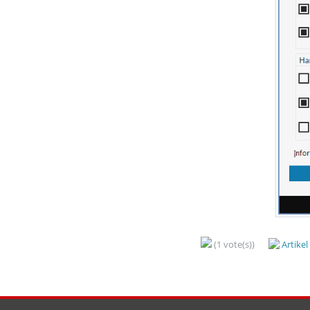
(1 vote(s))
Artike