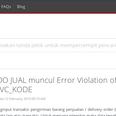
FAQs
Blog
DO JUAL muncul Error Violation 
LVC_KODE
da 12 February 2019 09:19 AM
input transaksi pengiriman barang penjualan / delivery order
ata lain atau transaksi. Untuk menjaga integritas maka data terse