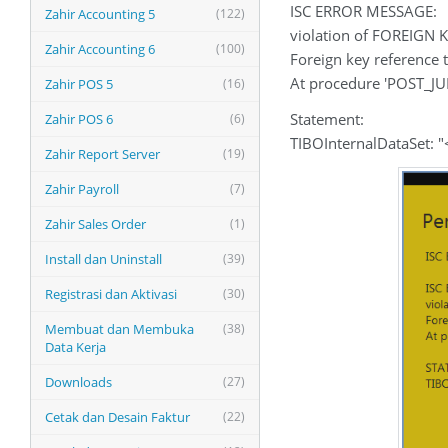
ISC ERROR MESSAGE:
Zahir Accounting 5
(122)
violation of FOREIGN 
Zahir Accounting 6
(100)
Foreign key reference t
At procedure 'POST_J
Zahir POS 5
(16)
Statement:
Zahir POS 6
(6)
TIBOInternalDataSet: 
Zahir Report Server
(19)
Zahir Payroll
(7)
Zahir Sales Order
(1)
Install dan Uninstall
(39)
Registrasi dan Aktivasi
(30)
Membuat dan Membuka
(38)
Data Kerja
Downloads
(27)
Cetak dan Desain Faktur
(22)