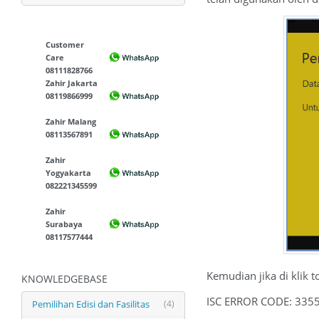
Customer
Care
08111828766
Zahir Jakarta
08119866999
Zahir Malang
08113567891
Zahir
Yogyakarta
082221345599
Zahir
Surabaya
08117577444
Kemudian jika di klik 
KNOWLEDGEBASE
ISC ERROR CODE: 335
Pemilihan Edisi dan Fasilitas
(4)