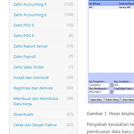
Zahir Accounting 5
(122)
Zahir Accounting 6
(100)
Zahir POS 5
(16)
Zahir POS 6
(6)
Zahir Report Server
(19)
Zahir Payroll
(7)
Zahir Sales Order
(1)
Install dan Uninstall
(39)
Registrasi dan Aktivasi
(30)
Membuat dan Membuka
(38)
Data Kerja
Gambar 1. Pesan kesala
Downloads
(27)
Penyebab kesalahan ter
Cetak dan Desain Faktur
(22)
pembuatan data baru d