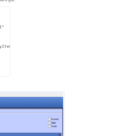
"

ItemPembelian."
