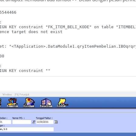
5544466



IGN KEY constraint "FK_ITEM_BELI_KODE" on table "ITEMBELI
ence target does not exist

et: "<TApplication>.DataModule1.qryItemPembelian.IBOqrqry
0



IGN KEY constraint ""