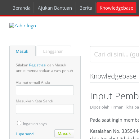
Beranda
Ajukan Bantuan
Berita
Knowledgebase
Masuk
Langganan
Silakan
Registrasi
dan Masuk
untuk mendapatkan akses penuh
Knowledgebase
Alamat e-mail Anda
Input Pemb
Masukkan Kata Sandi
Dipos oleh Firman Ilkha p
Pada saat ingin membel
Ingatkan saya
Kesalahan No. 3355444
Lupa sandi
data tersebut tidak d