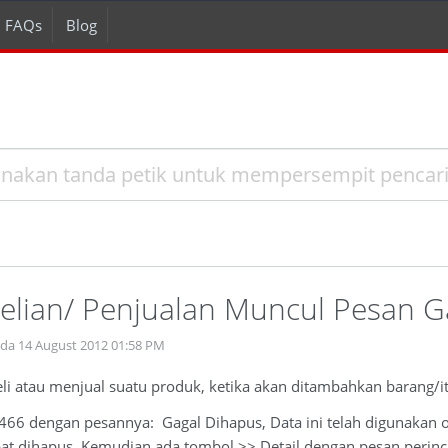
FAQs
Blog
elian/ Penjualan Muncul Pesan G
ada 14 August 2012 01:58 PM
i atau menjual suatu produk, ketika akan ditambahkan barang/ite
66 dengan pesannya: Gagal Dihapus, Data ini telah digunakan ole
apat dihapus. Kemudian ada tombol >> Detail dengan pesan perinc