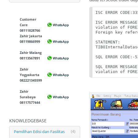
ISC ERROR CODE:33
Customer
ISC ERROR MESSAGE:
Care
violation of FORE
08111828766
Foreign key refer
Zahir Jakarta
08119866999
STATEMENT:

TIBOInternalDatas
Zahir Malang
SQL ERROR CODE:-53
08113567891
SQL ERROR MESSAGE:
Zahir
violation of FORE
Yogyakarta
082221345599
Zahir
Surabaya
08117577444
KNOWLEDGEBASE
Pemilihan Edisi dan Fasilitas
(4)