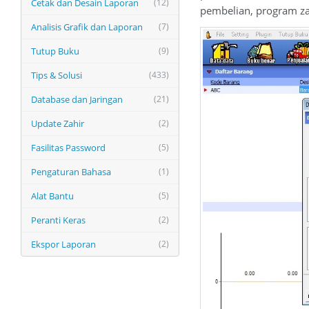
Cetak dan Desain Laporan
(12)
pembelian, program za
Analisis Grafik dan Laporan
(7)
Tutup Buku
(9)
Tips & Solusi
(433)
Database dan Jaringan
(21)
Update Zahir
(2)
Fasilitas Password
(5)
Pengaturan Bahasa
(1)
Alat Bantu
(5)
Peranti Keras
(2)
Ekspor Laporan
(2)