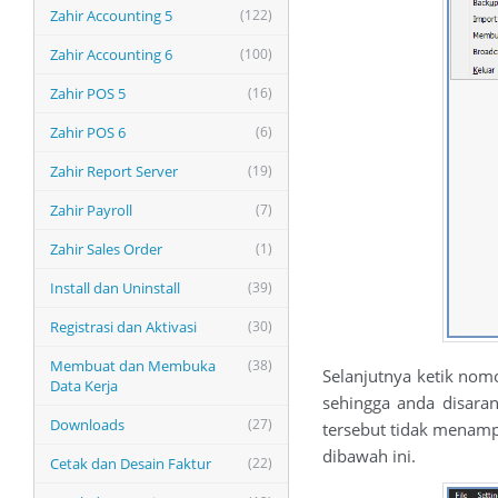
Zahir Accounting 5
(122)
Zahir Accounting 6
(100)
Zahir POS 5
(16)
Zahir POS 6
(6)
Zahir Report Server
(19)
Zahir Payroll
(7)
Zahir Sales Order
(1)
Install dan Uninstall
(39)
Registrasi dan Aktivasi
(30)
Membuat dan Membuka
(38)
Selanjutnya ketik nom
Data Kerja
sehingga anda disara
Downloads
(27)
tersebut tidak menamp
dibawah ini.
Cetak dan Desain Faktur
(22)