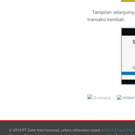
Tampilan selanjutnya
transaksi kembali.
(5 vote(s))
Artike
© 2014 PT Zahir Internasional, unless otherwise noted. >
EULA
|
Situs Web 