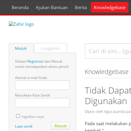
Beranda
Ajukan Bantuan
Berita
Knowledgebase
Masuk
Langganan
Silakan
Registrasi
dan Masuk
untuk mendapatkan akses penuh
Knowledgebase
Alamat e-mail Anda
Tidak Dapa
Masukkan Kata Sandi
Digunakan
Dipos oleh Agus Juanda p
Ingatkan saya
Pada saat melakukan p
Lupa sandi
kembali."