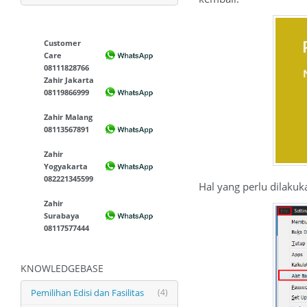
Customer
Care
08111828766
Zahir Jakarta
08119866999
Zahir Malang
08113567891
Zahir
Yogyakarta
082221345599
Hal yang perlu dilaku
Zahir
Surabaya
08117577444
KNOWLEDGEBASE
Pemilihan Edisi dan Fasilitas
(4)