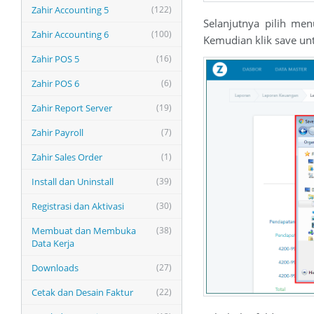
Zahir Accounting 5
(122)
Selanjutnya pilih men
Zahir Accounting 6
(100)
Kemudian klik save un
Zahir POS 5
(16)
Zahir POS 6
(6)
Zahir Report Server
(19)
Zahir Payroll
(7)
Zahir Sales Order
(1)
Install dan Uninstall
(39)
Registrasi dan Aktivasi
(30)
Membuat dan Membuka
(38)
Data Kerja
Downloads
(27)
Cetak dan Desain Faktur
(22)