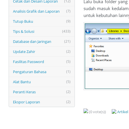
Cetak dan Desain Laporan
(12)
Lalu buka folder yang 
sudah masuk kedalam f
Analisis Grafik dan Laporan
(7)
untuk kebutuhan lainn
Tutup Buku
(9)
Tips & Solusi
(433)
Database dan Jaringan
(21)
Update Zahir
(2)
Fasilitas Password
(5)
Pengaturan Bahasa
(1)
Alat Bantu
(5)
Peranti Keras
(2)
Ekspor Laporan
(2)
(0 vote(s))
Artike