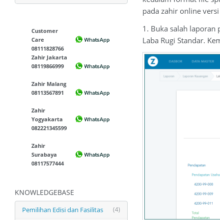
pada zahir online vers
1. Buka salah laporan
Customer
Laba Rugi Standar. Ke
Care
08111828766
Zahir Jakarta
08119866999
Zahir Malang
08113567891
Zahir
Yogyakarta
082221345599
Zahir
Surabaya
08117577444
KNOWLEDGEBASE
Pemilihan Edisi dan Fasilitas
(4)