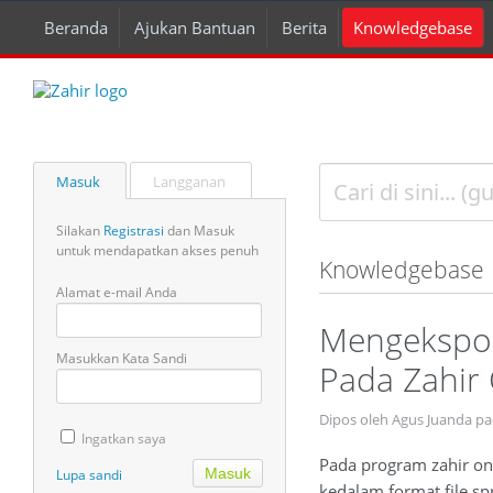
Beranda
Ajukan Bantuan
Berita
Knowledgebase
Masuk
Langganan
Silakan
Registrasi
dan Masuk
untuk mendapatkan akses penuh
Knowledgebase
Alamat e-mail Anda
Mengekspor
Masukkan Kata Sandi
Pada Zahir 
Dipos oleh Agus Juanda pa
Ingatkan saya
Pada program zahir on
Lupa sandi
kedalam format file sp