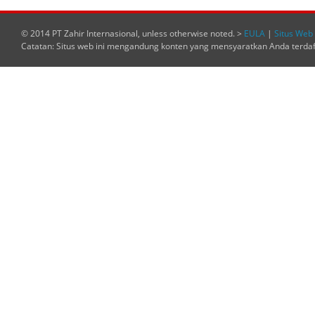
© 2014 PT Zahir Internasional, unless otherwise noted. >
EULA
|
Situs Web 
Catatan: Situs web ini mengandung konten yang mensyaratkan Anda terda