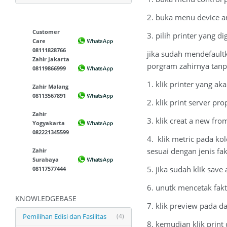
2. buka menu device a
Customer
3. pilih printer yang d
Care
08111828766
jika sudah mendefaultk
Zahir Jakarta
porgram zahirnya tanpa
08119866999
1. klik printer yang a
Zahir Malang
08113567891
2. klik print server p
Zahir
3. klik creat a new fr
Yogyakarta
082221345599
4. klik metric pada k
sesuai dengan jenis fa
Zahir
Surabaya
5. jika sudah klik sav
08117577444
6. unutk mencetak fak
KNOWLEDGEBASE
7. klik preview pada d
Pemilihan Edisi dan Fasilitas
(4)
8. kemudian klik print 