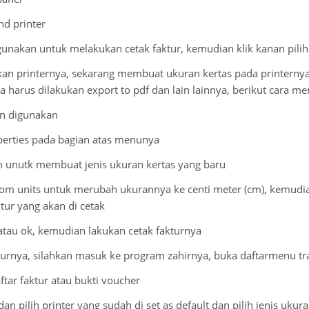
nd printer
igunakan untuk melakukan cetak faktur, kemudian klik kanan pilih 
an printernya, sekarang membuat ukuran kertas pada printernya ha
 harus dilakukan export to pdf dan lain lainnya, berikut cara m
kan digunakan
roperties pada bagian atas menunya
om unutk membuat jenis ukuran kertas yang baru
olom units untuk merubah ukurannya ke centi meter (cm), kemudia
ktur yang akan di cetak
e atau ok, kemudian lakukan cetak fakturnya
turnya, silahkan masuk ke program zahirnya, buka daftarmenu tra
aftar faktur atau bukti voucher
dan pilih printer yang sudah di set as default dan pilih jenis ukur