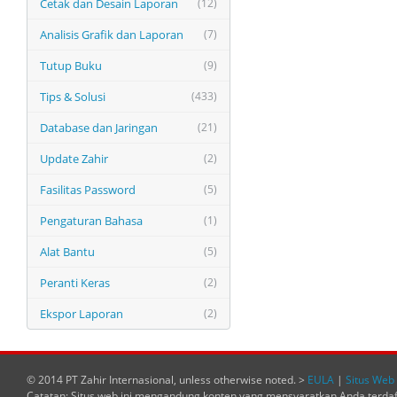
Cetak dan Desain Laporan
(12)
Analisis Grafik dan Laporan
(7)
Tutup Buku
(9)
Tips & Solusi
(433)
Database dan Jaringan
(21)
Update Zahir
(2)
Fasilitas Password
(5)
Pengaturan Bahasa
(1)
Alat Bantu
(5)
Peranti Keras
(2)
Ekspor Laporan
(2)
© 2014 PT Zahir Internasional, unless otherwise noted. >
EULA
|
Situs Web 
Catatan: Situs web ini mengandung konten yang mensyaratkan Anda terda