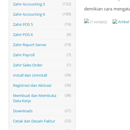
Zahir Accounting 5
(122)
demikian cara mengata
Zahir Accounting 6
(100)
(1 vote(s))
Artike
Zahir POS 5
(16)
Zahir POS 6
(6)
Zahir Report Server
(19)
Zahir Payroll
(7)
Zahir Sales Order
(1)
Install dan Uninstall
(39)
Registrasi dan Aktivasi
(30)
Membuat dan Membuka
(38)
Data Kerja
Downloads
(27)
Cetak dan Desain Faktur
(22)