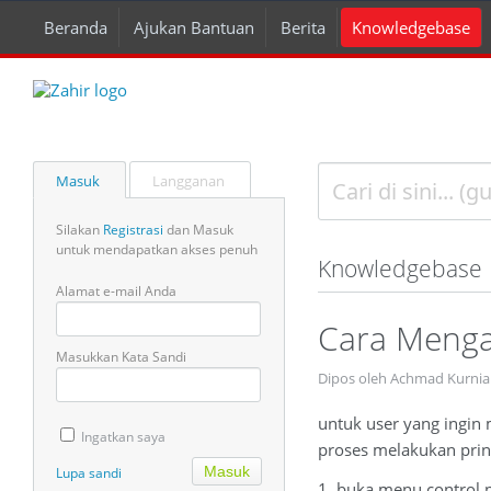
Beranda
Ajukan Bantuan
Berita
Knowledgebase
Masuk
Langganan
Silakan
Registrasi
dan Masuk
untuk mendapatkan akses penuh
Knowledgebase
Alamat e-mail Anda
Cara Mengat
Masukkan Kata Sandi
Dipos oleh Achmad Kurnia
untuk user yang ingin 
Ingatkan saya
proses melakukan print
Lupa sandi
1. buka menu control 