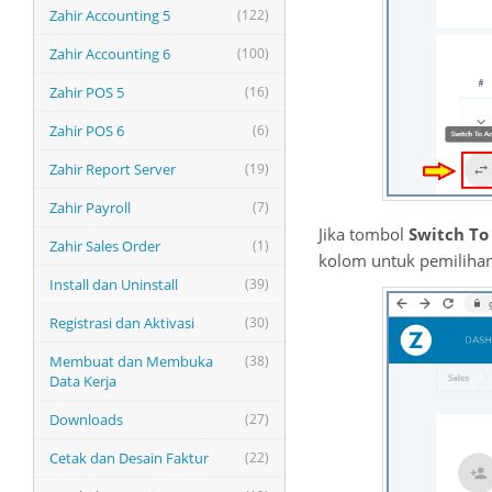
Zahir Accounting 5
(122)
Zahir Accounting 6
(100)
Zahir POS 5
(16)
Zahir POS 6
(6)
Zahir Report Server
(19)
Zahir Payroll
(7)
Jika tombol
Switch T
Zahir Sales Order
(1)
kolom untuk pemilihan
Install dan Uninstall
(39)
Registrasi dan Aktivasi
(30)
Membuat dan Membuka
(38)
Data Kerja
Downloads
(27)
Cetak dan Desain Faktur
(22)