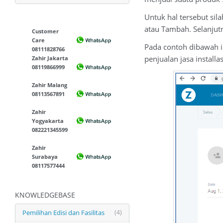
Untuk hal tersebut sil
atau Tambah. Selanjutn
Customer
Care
Pada contoh dibawah i
08111828766
penjualan jasa instal
Zahir Jakarta
08119866999
Zahir Malang
08113567891
Zahir
Yogyakarta
082221345599
Zahir
Surabaya
08117577444
KNOWLEDGEBASE
Pemilihan Edisi dan Fasilitas
(4)