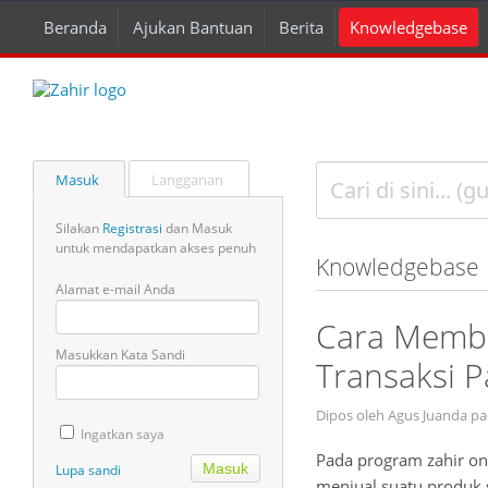
Beranda
Ajukan Bantuan
Berita
Knowledgebase
Masuk
Langganan
Silakan
Registrasi
dan Masuk
untuk mendapatkan akses penuh
Knowledgebase
Alamat e-mail Anda
Cara Membu
Masukkan Kata Sandi
Transaksi P
Dipos oleh Agus Juanda p
Ingatkan saya
Pada program zahir onl
Lupa sandi
menjual suatu produk s