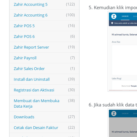
Zahir Accounting 5
(122)
5. Kemudian klik impor
Zahir Accounting 6
(100)
Zahir POS 5
(16)
Zahir POS 6
(6)
Zahir Report Server
(19)
Zahir Payroll
(7)
Zahir Sales Order
(1)
Install dan Uninstall
(39)
Registrasi dan Aktivasi
(30)
Membuat dan Membuka
(38)
6. Jika sudah klik data 
Data Kerja
Downloads
(27)
Cetak dan Desain Faktur
(22)