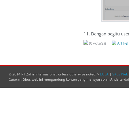
11. Dengan begitu use
(0 vote(s))
Artike
© 2014 PT Zahir Internasional, unless otherwise noted. >
EULA
|
Situs Web 
Catatan: Situs web ini mengandung konten yang mensyaratkan Anda terda