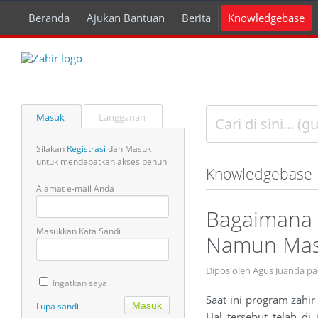
Beranda
Ajukan Bantuan
Berita
Knowledgebase
Masuk
Langganan
Silakan
Registrasi
dan Masuk
untuk mendapatkan akses penuh
Knowledgebase
Alamat e-mail Anda
Bagaimana C
Masukkan Kata Sandi
Namun Mas
Dipos oleh Agus Juanda p
Ingatkan saya
Saat ini program zahir
Lupa sandi
Hal tersebut telah d