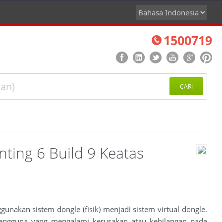
1500719
CARI
ting 6 Build 9 Keatas
unakan sistem dongle (fisik) menjadi sistem virtual dongle.
 pengguna yang mengalami kerusakan atau kehilangan pada