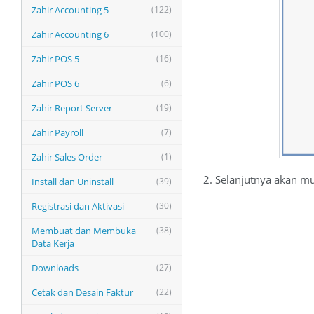
Zahir Accounting 5
(122)
Zahir Accounting 6
(100)
Zahir POS 5
(16)
Zahir POS 6
(6)
Zahir Report Server
(19)
Zahir Payroll
(7)
Zahir Sales Order
(1)
2. Selanjutnya akan mu
Install dan Uninstall
(39)
Registrasi dan Aktivasi
(30)
Membuat dan Membuka
(38)
Data Kerja
Downloads
(27)
Cetak dan Desain Faktur
(22)