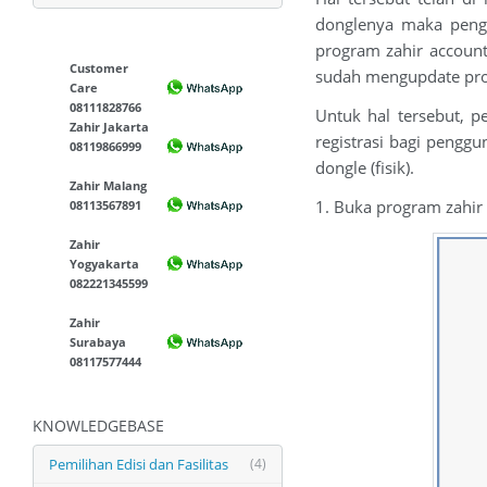
donglenya maka peng
program zahir accounti
Customer
sudah mengupdate prog
Care
08111828766
Untuk hal tersebut, p
Zahir Jakarta
registrasi bagi pengg
08119866999
dongle (fisik).
Zahir Malang
1. Buka program zahir
08113567891
Zahir
Yogyakarta
082221345599
Zahir
Surabaya
08117577444
KNOWLEDGEBASE
Pemilihan Edisi dan Fasilitas
(4)