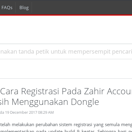
FAQs
Blog
ara Registrasi Pada Zahir Accoun
ih Menggunakan Dongle
ada 19 December 2017 08:29 AM
 telah melakukan perubahan sistem registrasi yang semula mengg
i implementasikan pada update build 9 keatas. Sehingga bagi