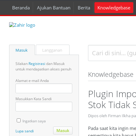
Beranda
Ajukan Bantuan
Berita
Knowledgebase
Masuk
Langganan
Silakan
Registrasi
dan Masuk
untuk mendapatkan akses penuh
Knowledgebase
Alamat e-mail Anda
Plugin Impo
Masukkan Kata Sandi
Stok Tidak 
Dipos oleh Firman Ilkha p
Ingatkan saya
Pada saat kita ingin 
Lupa sandi
semestinya kita harus 