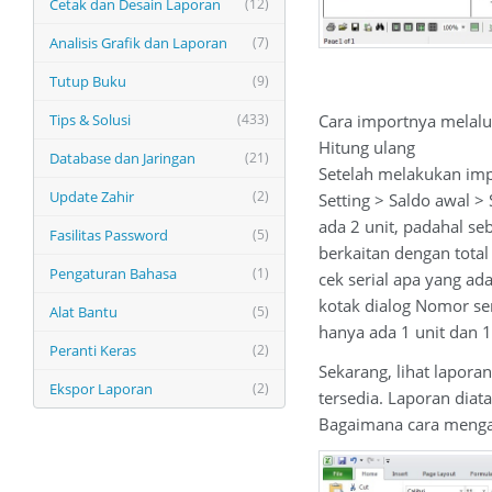
Cetak dan Desain Laporan
(12)
Analisis Grafik dan Laporan
(7)
Tutup Buku
(9)
Tips & Solusi
(433)
Cara importnya melalui 
Hitung ulang
Database dan Jaringan
(21)
Setelah melakukan impo
Update Zahir
(2)
Setting > Saldo awal >
ada 2 unit, padahal se
Fasilitas Password
(5)
berkaitan dengan total
Pengaturan Bahasa
(1)
cek serial apa yang ad
kotak dialog Nomor ser
Alat Bantu
(5)
hanya ada 1 unit dan 1 
Peranti Keras
(2)
Sekarang, lihat lapora
Ekspor Laporan
(2)
tersedia. Laporan dia
Bagaimana cara mengata