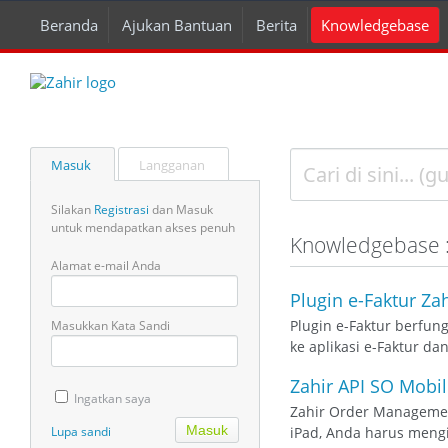
Beranda
Ajukan Bantuan
Berita
Knowledgebase
Masuk
Langganan
Silakan
Registrasi
dan Masuk
untuk mendapatkan akses penuh
Knowledgebase 
Alamat e-mail Anda
Plugin e-Faktur Za
Plugin e-Faktur berfun
Masukkan Kata Sandi
ke aplikasi e-Faktur da
Zahir API SO Mobi
Ingatkan saya
Zahir Order Managemen
Lupa sandi
iPad, Anda harus mengin