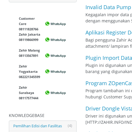
Invalid Data Pump
Kegagalan impor data p
Customer
dengan menggunakan SQL
Care
08111828766
Aplikasi Register 
Zahir Jakarta
Bagi pengguna Zahir Acc
08119866999
attachment/ lampiran fi
Zahir Malang
08113567891
Plugin Import Data
Plugin ini digunakan u
Zahir
barang yang digunakan 
Yogyakarta
082221345599
Program ZOpenCa
Zahir
Program tambahan ini d
Surabaya
hubungi Customer Suppor
08117577444
Driver Dongle Vista
KNOWLEDGEBASE
Driver ini digunakan un
[HTTP://ZAHIR.INFO/I
Pemilihan Edisi dan Fasilitas
(4)