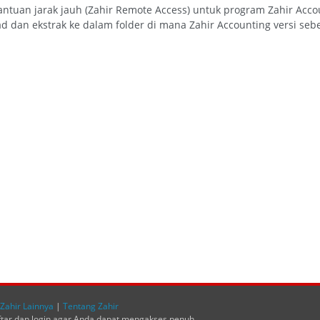
i bantuan jarak jauh (Zahir Remote Access) untuk program Zahir Acc
 dan ekstrak ke dalam folder di mana Zahir Accounting versi sebe
Zahir Lainnya
|
Tentang Zahir
ftar dan login agar Anda dapat mengakses penuh.