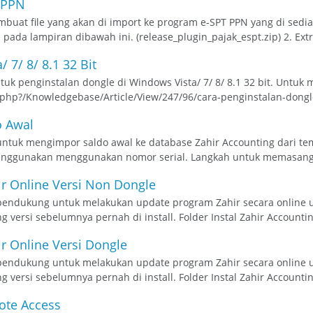
T PPN
embuat file yang akan di import ke program e-SPT PPN yang di sedia
pada lampiran dibawah ini. (release_plugin_pajak_espt.zip) 2. Extrac
/ 7/ 8/ 8.1 32 Bit
tuk penginstalan dongle di Windows Vista/ 7/ 8/ 8.1 32 bit. Untuk m
ex.php?/Knowledgebase/Article/View/247/96/cara-penginstalan-dongl
o Awal
m untuk mengimpor saldo awal ke database Zahir Accounting dari te
nggunakan menggunakan nomor serial. Langkah untuk memasang: 
ir Online Versi Non Dongle
m pendukung untuk melakukan update program Zahir secara online u
 versi sebelumnya pernah di install. Folder Instal Zahir Accounting
r Online Versi Dongle
m pendukung untuk melakukan update program Zahir secara online u
 versi sebelumnya pernah di install. Folder Instal Zahir Accountin
ote Access