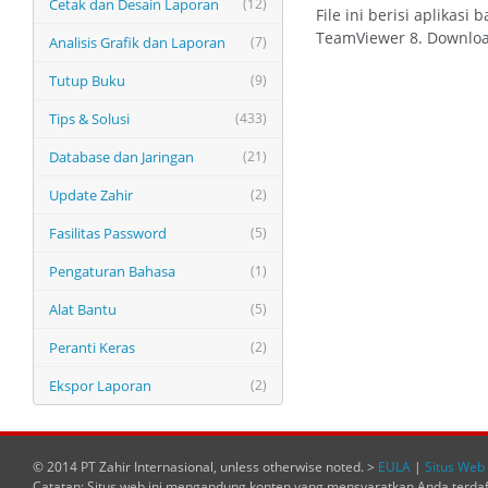
Cetak dan Desain Laporan
(12)
File ini berisi aplikas
TeamViewer 8. Download
Analisis Grafik dan Laporan
(7)
Tutup Buku
(9)
Tips & Solusi
(433)
Database dan Jaringan
(21)
Update Zahir
(2)
Fasilitas Password
(5)
Pengaturan Bahasa
(1)
Alat Bantu
(5)
Peranti Keras
(2)
Ekspor Laporan
(2)
© 2014 PT Zahir Internasional, unless otherwise noted. >
EULA
|
Situs Web 
Catatan: Situs web ini mengandung konten yang mensyaratkan Anda terda