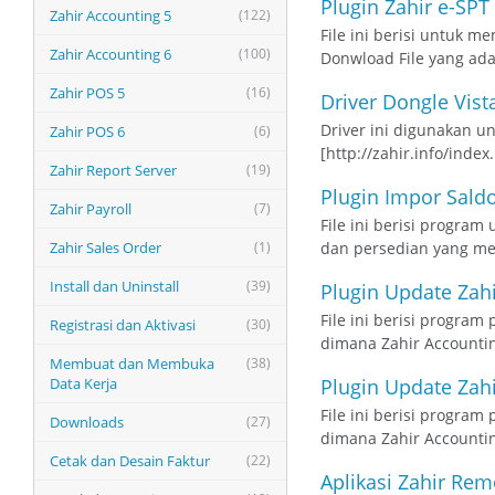
Plugin Zahir e-SP
Zahir Accounting 5
(122)
File ini berisi untuk m
Zahir Accounting 6
(100)
Donwload File yang ada 
Zahir POS 5
(16)
Driver Dongle Vista
Driver ini digunakan un
Zahir POS 6
(6)
[http://zahir.info/ind
Zahir Report Server
(19)
Plugin Impor Sald
Zahir Payroll
(7)
File ini berisi progra
Zahir Sales Order
(1)
dan persedian yang me
Install dan Uninstall
(39)
Plugin Update Zah
File ini berisi progra
Registrasi dan Aktivasi
(30)
dimana Zahir Accounting
Membuat dan Membuka
(38)
Data Kerja
Plugin Update Zahi
File ini berisi progra
Downloads
(27)
dimana Zahir Accounting
Cetak dan Desain Faktur
(22)
Aplikasi Zahir Rem