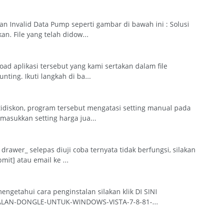
n Invalid Data Pump seperti gambar di bawah ini : Solusi
n. File yang telah didow...
oad aplikasi tersebut yang kami sertakan dalam file
ting. Ikuti langkah di ba...
tidiskon, program tersebut mengatasi setting manual pada
asukkan setting harga jua...
rawer_ selepas diuji coba ternyata tidak berfungsi, silakan
it] atau email ke ...
engetahui cara penginstalan silakan klik DI SINI
ALAN-DONGLE-UNTUK-WINDOWS-VISTA-7-8-81-...