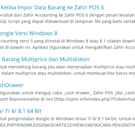
 Ketika Impor Data Barang ke Zahir POS 6
roduk dari Zahir Accounting ke Zahir POS 6 dengan pesan kesalaha
 Script yang dapat didownload di lampiran file yang kami sertaka
Dongle Versi Windows 8
ounting versi 5 yang diinstal di Windows 8 atau 8.1 silakan downl
le di bawah ini. Aplikasi digunakan untuk mengaktifkan Zahir Accoun
 Barang Multiprice dan Multidiskon
ntuk mensetting barang jika akan menerapkan multiprice atau mul
dalam multiprice atau multidiskon, untuk membuat kita harus mem
shDrawer
igunakan untuk menguji coba _cash drawer_ Zahir POS. Jika _cash d
t Representative di sini [http://zahir.info/index.php?/Tickets/Subm
/ 7/ 8/ 8.1 64 Bit
tuk penginstalan dongle di Windows Vista/ 7/ 8/ 8.1 64 bit. Untuk m
NDEX.PHP?/KNOWLEDGEBASE/ARTICLE/VIEW/248/96/CARA-PENGINST