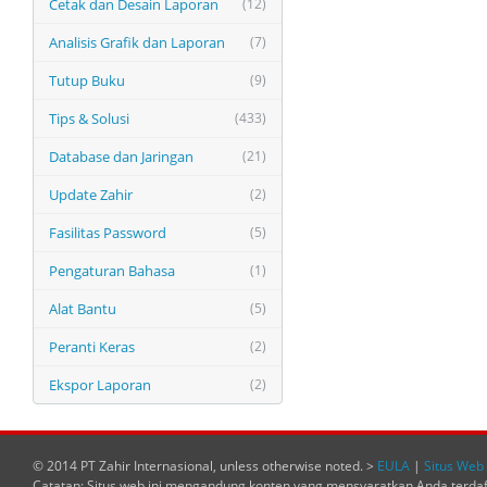
Cetak dan Desain Laporan
(12)
Analisis Grafik dan Laporan
(7)
Tutup Buku
(9)
Tips & Solusi
(433)
Database dan Jaringan
(21)
Update Zahir
(2)
Fasilitas Password
(5)
Pengaturan Bahasa
(1)
Alat Bantu
(5)
Peranti Keras
(2)
Ekspor Laporan
(2)
© 2014 PT Zahir Internasional, unless otherwise noted. >
EULA
|
Situs Web 
Catatan: Situs web ini mengandung konten yang mensyaratkan Anda terda