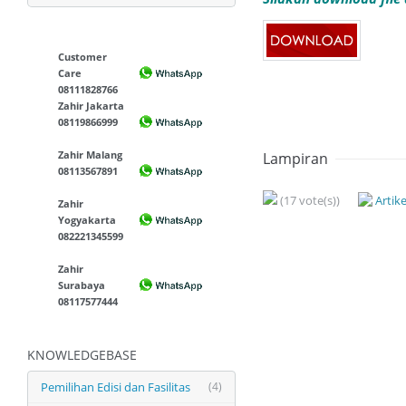
Customer
Care
08111828766
Zahir Jakarta
08119866999
Zahir Malang
Lampiran
08113567891
(17 vote(s))
Artik
Zahir
Yogyakarta
082221345599
Zahir
Surabaya
08117577444
KNOWLEDGEBASE
Pemilihan Edisi dan Fasilitas
(4)