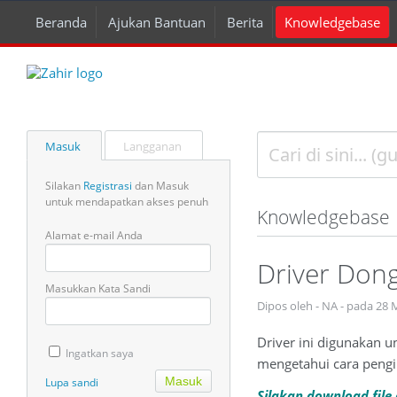
Beranda
Ajukan Bantuan
Berita
Knowledgebase
Masuk
Langganan
Silakan
Registrasi
dan Masuk
untuk mendapatkan akses penuh
Knowledgebase
Alamat e-mail Anda
Driver Dongl
Masukkan Kata Sandi
Dipos oleh - NA - pada 28
Driver ini digunakan u
Ingatkan saya
mengetahui cara pengin
Lupa sandi
Silakan download file 