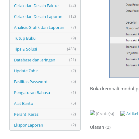
Cetak dan Desain Faktur
(22)
Cetak dan Desain Laporan
(12)
Analisis Grafik dan Laporan
(7)
Tutup Buku
(9)
Tips & Solusi
(433)
Database dan Jaringan
(21)
Update Zahir
(2)
Fasilitas Password
(5)
Buka kembali modul pe
Pengaturan Bahasa
(1)
Alat Bantu
(5)
(0 vote(s))
Artike
Peranti Keras
(2)
Ekspor Laporan
(2)
Ulasan (0)