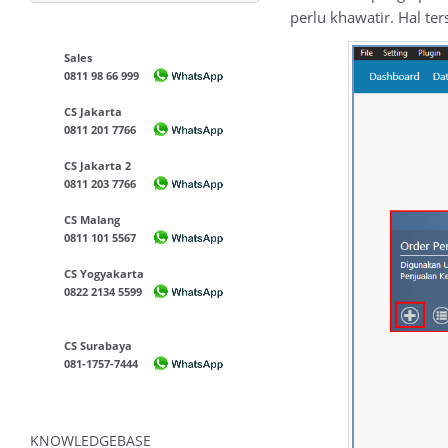
perlu khawatir. Hal t
Sales
0811 98 66 999
CS Jakarta
0811 201 7766
CS Jakarta 2
0811 203 7766
CS Malang
0811 101 5567
CS Yogyakarta
0822 2134 5599
CS Surabaya
081-1757-7444
KNOWLEDGEBASE