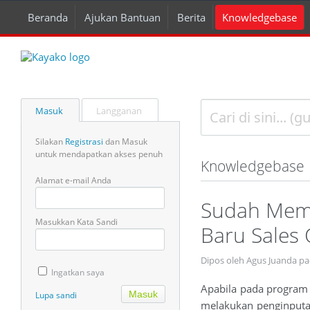
Beranda
Ajukan Bantuan
Berita
Knowledgebase
Masuk
Langganan
Silakan
Registrasi
dan Masuk
untuk mendapatkan akses penuh
Knowledgebase
Alamat e-mail Anda
Sudah Memi
Masukkan Kata Sandi
Baru Sales
Dipos oleh Agus Juanda p
Ingatkan saya
Apabila pada program 
Lupa sandi
melakukan penginputa