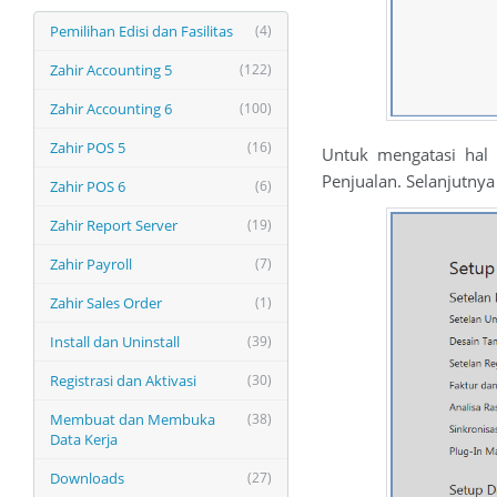
Pemilihan Edisi dan Fasilitas
(4)
Zahir Accounting 5
(122)
Zahir Accounting 6
(100)
Zahir POS 5
(16)
Untuk mengatasi hal
Penjualan. Selanjutny
Zahir POS 6
(6)
Zahir Report Server
(19)
Zahir Payroll
(7)
Zahir Sales Order
(1)
Install dan Uninstall
(39)
Registrasi dan Aktivasi
(30)
Membuat dan Membuka
(38)
Data Kerja
Downloads
(27)