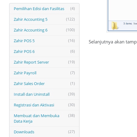
Pemilihan Edisi dan Fasilitas
(4)
Zahir Accounting 5
(122)
Zahir Accounting 6
(100)
Zahir POS 5
(16)
Selanjutnya akan tampi
Zahir POS 6
(6)
Zahir Report Server
(19)
Zahir Payroll
(7)
Zahir Sales Order
(1)
Install dan Uninstall
(39)
Registrasi dan Aktivasi
(30)
Membuat dan Membuka
(38)
Data Kerja
Downloads
(27)