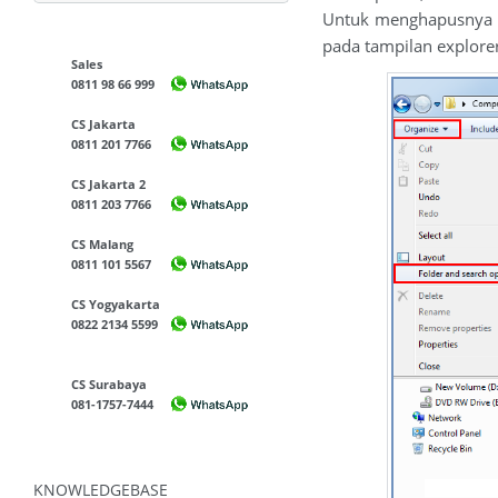
Untuk menghapusnya t
pada tampilan explorer
Sales
0811 98 66 999
CS Jakarta
0811 201 7766
CS Jakarta 2
0811 203 7766
CS Malang
0811 101 5567
CS Yogyakarta
0822 2134 5599
CS Surabaya
081-1757-7444
KNOWLEDGEBASE