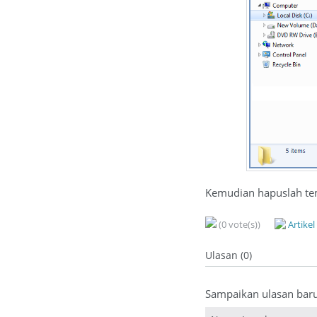
Kemudian hapuslah temp
(0 vote(s))
Artike
Ulasan (0)
Sampaikan ulasan bar