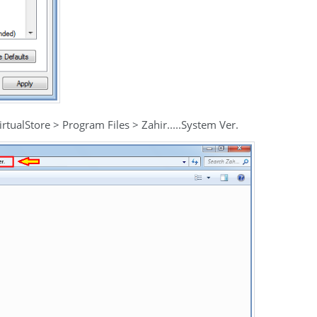
tualStore > Program Files > Zahir.....System Ver.