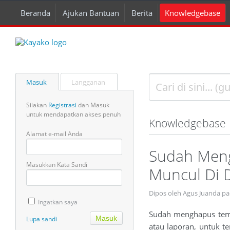
Beranda
Ajukan Bantuan
Berita
Knowledgebase
Masuk
Langganan
Silakan
Registrasi
dan Masuk
untuk mendapatkan akses penuh
Knowledgebase
Alamat e-mail Anda
Sudah Meng
Masukkan Kata Sandi
Muncul Di D
Dipos oleh Agus Juanda pa
Ingatkan saya
Sudah menghapus templa
Lupa sandi
atau laporan, untuk t