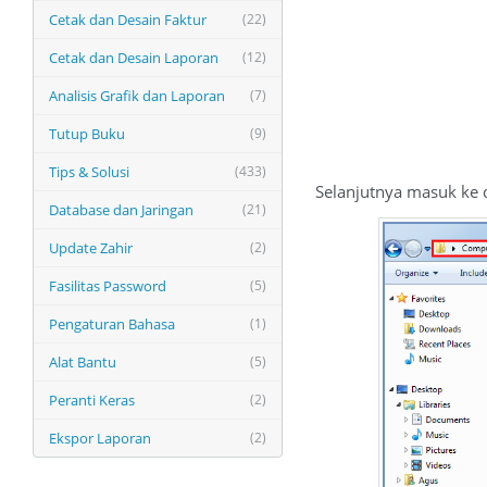
Cetak dan Desain Faktur
(22)
Cetak dan Desain Laporan
(12)
Analisis Grafik dan Laporan
(7)
Tutup Buku
(9)
Tips & Solusi
(433)
Selanjutnya masuk ke d
Database dan Jaringan
(21)
Update Zahir
(2)
Fasilitas Password
(5)
Pengaturan Bahasa
(1)
Alat Bantu
(5)
Peranti Keras
(2)
Ekspor Laporan
(2)