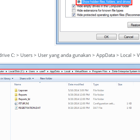
rive C: > Users > User yang anda gunakan > AppData > Local > Vir