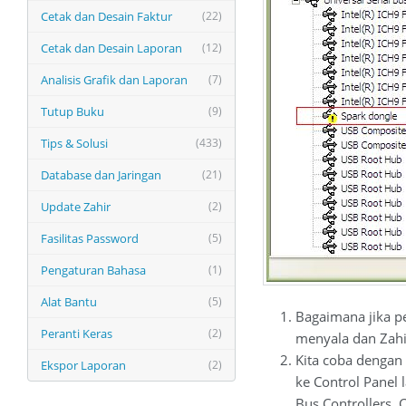
Cetak dan Desain Faktur
(22)
Cetak dan Desain Laporan
(12)
Analisis Grafik dan Laporan
(7)
Tutup Buku
(9)
Tips & Solusi
(433)
Database dan Jaringan
(21)
Update Zahir
(2)
Fasilitas Password
(5)
Pengaturan Bahasa
(1)
Alat Bantu
(5)
Bagaimana jika p
Peranti Keras
(2)
menyala dan Zahi
Kita coba dengan
Ekspor Laporan
(2)
ke Control Panel 
Bus Controllers. 