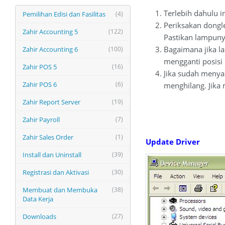
Terlebih dahulu i
Pemilihan Edisi dan Fasilitas
(4)
Periksakan dongl
Zahir Accounting 5
(122)
Pastikan lampuny
Bagaimana jika l
Zahir Accounting 6
(100)
mengganti posisi 
Zahir POS 5
(16)
Jika sudah menyal
Zahir POS 6
(6)
menghilang. Jika 
Zahir Report Server
(19)
Zahir Payroll
(7)
Zahir Sales Order
(1)
Update Driver
Install dan Uninstall
(39)
Registrasi dan Aktivasi
(30)
Membuat dan Membuka
(38)
Data Kerja
Downloads
(27)