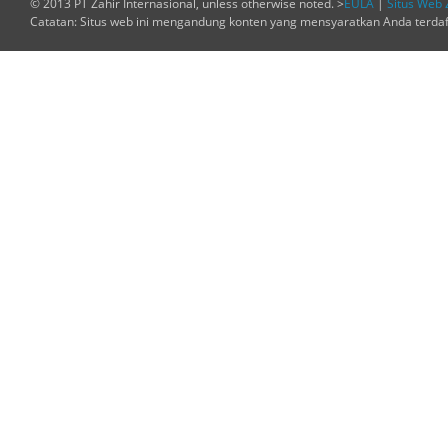
© 2013 PT Zahir Internasional, unless otherwise noted. >
EULA
|
Situs Web 
Catatan: Situs web ini mengandung konten yang mensyaratkan Anda terda