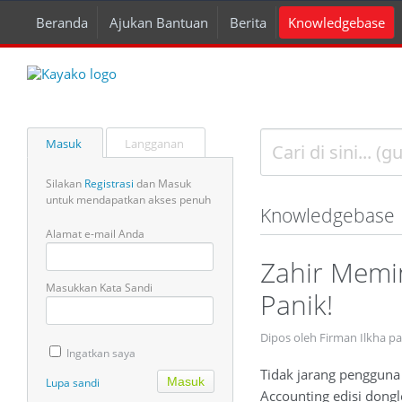
Beranda
Ajukan Bantuan
Berita
Knowledgebase
Masuk
Langganan
Silakan
Registrasi
dan Masuk
untuk mendapatkan akses penuh
Knowledgebase
Alamat e-mail Anda
Zahir Memin
Masukkan Kata Sandi
Panik!
Dipos oleh Firman Ilkha pa
Ingatkan saya
Tidak jarang pengguna 
Lupa sandi
Accounting edisi dongl