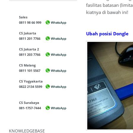
fasilitas batasan (lim
kiatnya di bawah ini!
Sales
0811 98 66 999
Ubah posisi Dongle
CS Jakarta
0811 201 7766
CS Jakarta 2
0811 203 7766
CS Malang
0811 101 5567
CS Yogyakarta
0822 2134 5599
CS Surabaya
081-1757-7444
KNOWLEDGEBASE