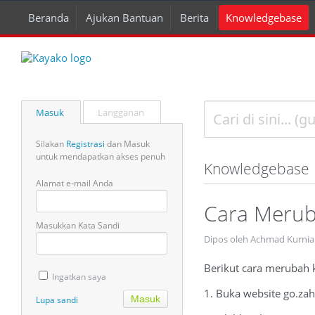
Beranda
Ajukan Bantuan
Berita
Knowledgebase
Masuk
Langganan
Silakan
Registrasi
dan Masuk
untuk mendapatkan akses penuh
Knowledgebase
Alamat e-mail Anda
Cara Merub
Masukkan Kata Sandi
Dipos oleh Achmad Kurnia
Berikut cara merubah k
Ingatkan saya
1. Buka website go.za
Lupa sandi