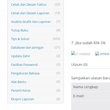
Cetak dan Desain Faktur
(22)
Cetak dan Desain Laporan
(12)
Analisis Grafik dan Laporan
(7)
Tutup Buku
(9)
Tips & Solusi
(433)
7. Jika sudah Klik Ok
Database dan Jaringan
(21)
(1 vote(s))
Artike
Update Zahir
(2)
Ulasan (0)
Fasilitas Password
(5)
Pengaturan Bahasa
(1)
Sampaikan ulasan bar
Alat Bantu
(5)
Nama Lengkap:
Peranti Keras
(2)
E-mail:
Ekspor Laporan
(2)