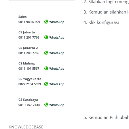
2. Silahkan login men
3. Kemudian silahkan 
Sales
4. Klik konfigurasi
0811 98 66 999
CS Jakarta
0811 201 7766
CS Jakarta 2
0811 203 7766
CS Malang
0811 101 5567
CS Yogyakarta
0822 2134 5599
CS Surabaya
081-1757-7444
5. Kemudian Pilih uba
KNOWLEDGEBASE