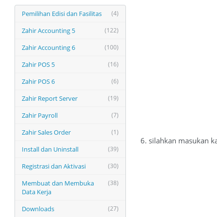
Pemilihan Edisi dan Fasilitas
(4)
Zahir Accounting 5
(122)
Zahir Accounting 6
(100)
Zahir POS 5
(16)
Zahir POS 6
(6)
Zahir Report Server
(19)
Zahir Payroll
(7)
Zahir Sales Order
(1)
6. silahkan masukan k
Install dan Uninstall
(39)
Registrasi dan Aktivasi
(30)
Membuat dan Membuka
(38)
Data Kerja
Downloads
(27)