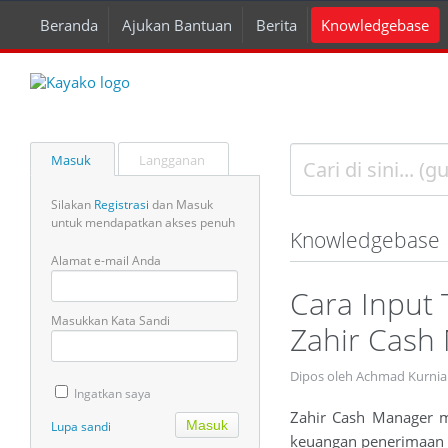
Beranda
Ajukan Bantuan
Berita
Knowledgebase
Masuk
Langganan
Silakan
Registrasi
dan Masuk
untuk mendapatkan akses penuh
Knowledgebase
Alamat e-mail Anda
Cara Input
Masukkan Kata Sandi
Zahir Cash
Dipos oleh Achmad Kurnia
Ingatkan saya
Zahir Cash Manager m
Lupa sandi
keuangan penerimaan d