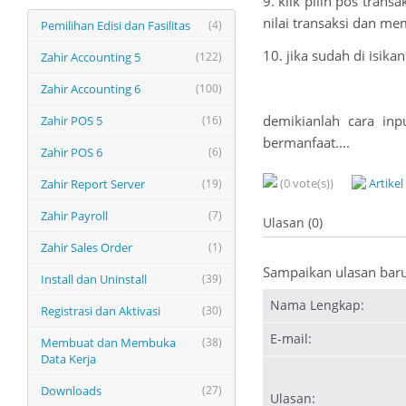
9. klik pilih pos tran
nilai transaksi dan me
Pemilihan Edisi dan Fasilitas
(4)
10. jika sudah di isika
Zahir Accounting 5
(122)
Zahir Accounting 6
(100)
demikianlah cara inp
Zahir POS 5
(16)
bermanfaat....
Zahir POS 6
(6)
(0 vote(s))
Artike
Zahir Report Server
(19)
Zahir Payroll
(7)
Ulasan (0)
Zahir Sales Order
(1)
Sampaikan ulasan bar
Install dan Uninstall
(39)
Nama Lengkap:
Registrasi dan Aktivasi
(30)
E-mail:
Membuat dan Membuka
(38)
Data Kerja
Downloads
(27)
Ulasan: