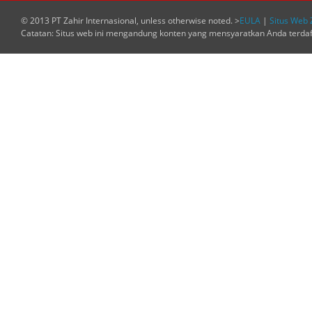
© 2013 PT Zahir Internasional, unless otherwise noted. >
EULA
|
Situs Web 
Catatan: Situs web ini mengandung konten yang mensyaratkan Anda terda