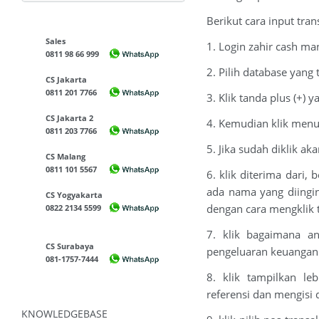
Berikut cara input tra
Sales
1. Login zahir cash m
0811 98 66 999
2. Pilih database yang
CS Jakarta
0811 201 7766
3. Klik tanda plus (+
CS Jakarta 2
4. Kemudian klik men
0811 203 7766
5. Jika sudah diklik a
CS Malang
0811 101 5567
6. klik diterima dari,
ada nama yang diing
CS Yogyakarta
dengan cara mengklik 
0822 2134 5599
7. klik bagaimana a
CS Surabaya
pengeluaran keuangan 
081-1757-7444
8. klik tampilkan le
referensi dan mengisi d
KNOWLEDGEBASE