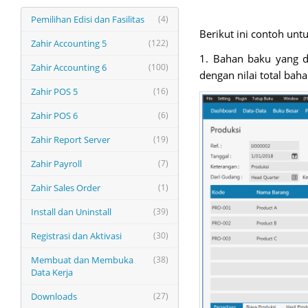
Pemilihan Edisi dan Fasilitas
(4)
Berikut ini contoh unt
Zahir Accounting 5
(122)
1. Bahan baku yang d
Zahir Accounting 6
(100)
dengan nilai total bah
Zahir POS 5
(16)
Zahir POS 6
(6)
Zahir Report Server
(19)
Zahir Payroll
(7)
Zahir Sales Order
(1)
Install dan Uninstall
(39)
Registrasi dan Aktivasi
(30)
Membuat dan Membuka
(38)
Data Kerja
Downloads
(27)