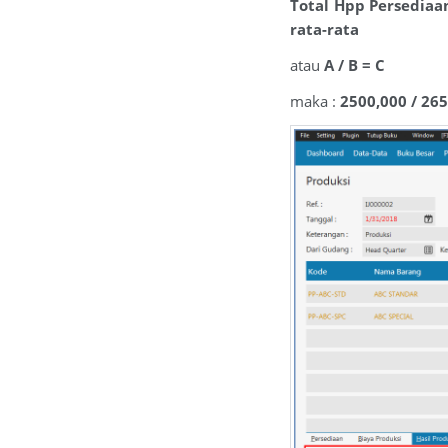
Total Hpp Persediaa
rata-rata
atau
A / B = C
maka :
2500,000 / 26