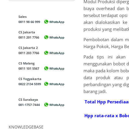
Modul Produksi diperg
biaya overhead dan 
tersebut terdapat ops
Sales
akan dialokasikan ke
0811 98 66 999
produksi yang melibatk
CS Jakarta
0811 201 7766
Pembobotan dalam modu
Harga Pokok, Harga Bel
CS Jakarta 2
0811 203 7766
Pada tips ini akan
menggunakan bobot de
CS Malang
0811 101 5567
maka pada kolom bobot 
data produk atau p
CS Yogyakarta
perbandingan yang dig
0822 2134 5599
barang jadi.
CS Surabaya
Total Hpp Persediaa
081-1757-7444
Hpp rata-rata x Bob
KNOWLEDGEBASE