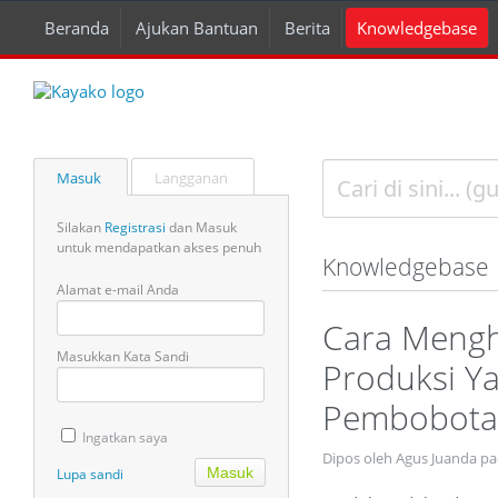
Beranda
Ajukan Bantuan
Berita
Knowledgebase
Masuk
Langganan
Silakan
Registrasi
dan Masuk
untuk mendapatkan akses penuh
Knowledgebase
Alamat e-mail Anda
Cara Mengh
Masukkan Kata Sandi
Produksi Y
Pembobotan
Ingatkan saya
Dipos oleh Agus Juanda pa
Lupa sandi