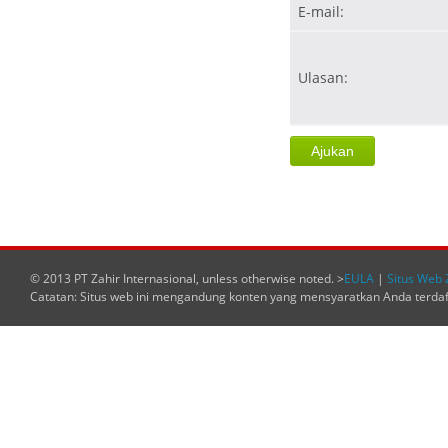
E-mail:
Ulasan:
© 2013 PT Zahir Internasional, unless otherwise noted. >
EULA
|
Situs Web 
Catatan: Situs web ini mengandung konten yang mensyaratkan Anda terda