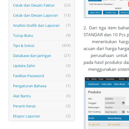
Cetak dan Desain Faktur
(22)
Cetak dan Desain Laporan
(12)
Analisis Grafik dan Laporan
(7)
2. Dari tiga item bah
STANDAR dan 10 Pcs p
Tutup Buku
(9)
menentukan harga sa
Tips & Solusi
(433)
acuan dari harga harga
perusahaan untuk ma
Database dan Jaringan
(21)
pada hasil produksi da
Update Zahir
(2)
menggunakan sistem pe
Fasilitas Password
(5)
Pengaturan Bahasa
(1)
Alat Bantu
(5)
Peranti Keras
(2)
Ekspor Laporan
(2)