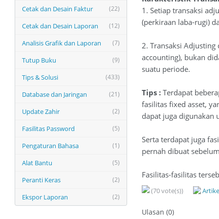
Cetak dan Desain Faktur
(22)
1. Setiap transaksi ad
(perkiraan laba-rugi) d
Cetak dan Desain Laporan
(12)
Analisis Grafik dan Laporan
(7)
2. Transaksi Adjusting
accounting), bukan di
Tutup Buku
(9)
suatu periode.
Tips & Solusi
(433)
Tips :
Terdapat beberap
Database dan Jaringan
(21)
fasilitas fixed asset,
Update Zahir
(2)
dapat juga digunakan u
Fasilitas Password
(5)
Serta terdapat juga f
Pengaturan Bahasa
(1)
pernah dibuat sebelu
Alat Bantu
(5)
Fasilitas-fasilitas ter
Peranti Keras
(2)
(70 vote(s))
Artik
Ekspor Laporan
(2)
Ulasan (0)