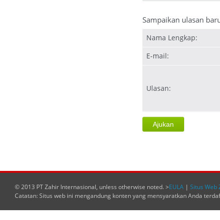
Sampaikan ulasan bar
Nama Lengkap:
E-mail:
Ulasan:
© 2013 PT Zahir Internasional, unless otherwise noted. >
EULA
|
Situs Web 
Catatan: Situs web ini mengandung konten yang mensyaratkan Anda terda