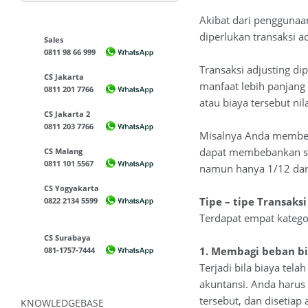
Akibat dari penggunaan
diperlukan transaksi ad
Sales
0811 98 66 999
Transaksi adjusting d
CS Jakarta
manfaat lebih panjang
0811 201 7766
atau biaya tersebut n
CS Jakarta 2
0811 203 7766
Misalnya Anda membeli
dapat membebankan sel
CS Malang
0811 101 5567
namun hanya 1/12 dari 
CS Yogyakarta
Tipe – tipe Transaksi
0822 2134 5599
Terdapat empat kategor
CS Surabaya
1. Membagi beban bia
081-1757-7444
Terjadi bila biaya tel
akuntansi. Anda harus 
tersebut, dan disetiap 
KNOWLEDGEBASE