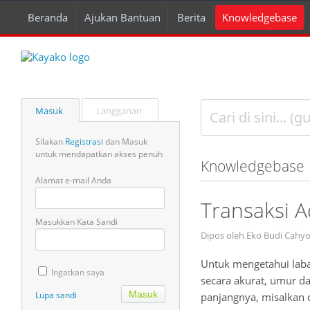
Beranda
Ajukan Bantuan
Berita
Knowledgebase
Masuk
Langganan
Silakan
Registrasi
dan Masuk
untuk mendapatkan akses penuh
Knowledgebase
Alamat e-mail Anda
Transaksi 
Masukkan Kata Sandi
Dipos oleh Eko Budi Cahy
Untuk mengetahui lab
Ingatkan saya
secara akurat, umur da
Lupa sandi
panjangnya, misalkan 