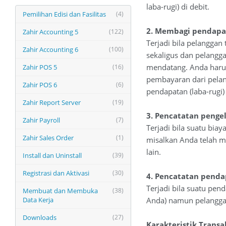
laba-rugi) di debit.
Pemilihan Edisi dan Fasilitas
(4)
2. Membagi pendapat
Zahir Accounting 5
(122)
Terjadi bila pelangga
Zahir Accounting 6
(100)
sekaligus dan pelangg
mendatang. Anda harus
Zahir POS 5
(16)
pembayaran dari pelang
Zahir POS 6
(6)
pendapatan (laba-rugi) 
Zahir Report Server
(19)
3. Pencatatan pengel
Zahir Payroll
(7)
Terjadi bila suatu bi
Zahir Sales Order
(1)
misalkan Anda telah m
lain.
Install dan Uninstall
(39)
Registrasi dan Aktivasi
(30)
4. Pencatatan penda
Terjadi bila suatu pe
Membuat dan Membuka
(38)
Data Kerja
Anda) namun pelanggan
Downloads
(27)
Karakteristik Transa