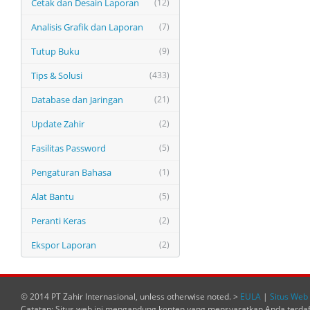
Cetak dan Desain Laporan
(12)
Analisis Grafik dan Laporan
(7)
Tutup Buku
(9)
Tips & Solusi
(433)
Database dan Jaringan
(21)
Update Zahir
(2)
Fasilitas Password
(5)
Pengaturan Bahasa
(1)
Alat Bantu
(5)
Peranti Keras
(2)
Ekspor Laporan
(2)
© 2014 PT Zahir Internasional, unless otherwise noted. >
EULA
|
Situs Web 
Catatan: Situs web ini mengandung konten yang mensyaratkan Anda terda