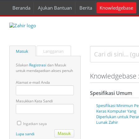
Beranda
Ajukan Bantuan
Berita
Knowledgebase
Masuk
Langganan
Silakan
Registrasi
dan Masuk
untuk mendapatkan akses penuh
Knowledgebase :
Alamat e-mail Anda
Spesifikasi Umum
Masukkan Kata Sandi
Spesifikasi Minimun Pe
Keras Komputer Yang
Diperlukan untuk Peran
Lunak Zahir
Ingatkan saya
Lupa sandi