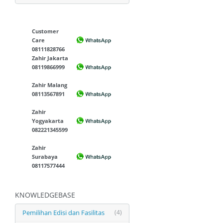
Customer
Care
08111828766
Zahir Jakarta
08119866999
Zahir Malang
08113567891
Zahir
Yogyakarta
082221345599
Zahir
Surabaya
08117577444
KNOWLEDGEBASE
Pemilihan Edisi dan Fasilitas
(4)