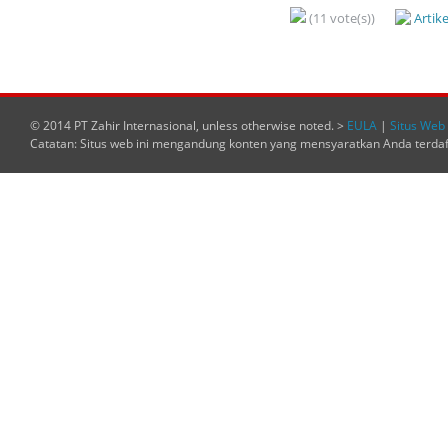
(11 vote(s))
Artik
© 2014 PT Zahir Internasional, unless otherwise noted. >
EULA
|
Situs Web 
Catatan: Situs web ini mengandung konten yang mensyaratkan Anda terda