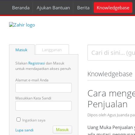
Beranda
Ajukan Bantuan
Berita
Knowledgebase
Masuk
Langganan
Silakan
Registrasi
dan Masuk
untuk mendapatkan akses penuh
Knowledgebase
Alamat e-mail Anda
Cara menge
Masukkan Kata Sandi
Penjualan
Dipos oleh Agus Juanda p
Ingatkan saya
Uang Muka Penjualan ya
Lupa sandi
ada mutasi penggunaan