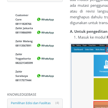
ada mutasi penggunaa
atau di revisi lang
Customer
menghapus dahulu tra
Care
digunakan untuk trans
08111828766
Zahir Jakarta
A. Untuk pengeditan
08119866999
1. Masuk ke modul
Zahir Malang
08113567891
Zahir
Yogyakarta
082221345599
Zahir
Surabaya
08117577444
KNOWLEDGEBASE
Pemilihan Edisi dan Fasilitas
(4)