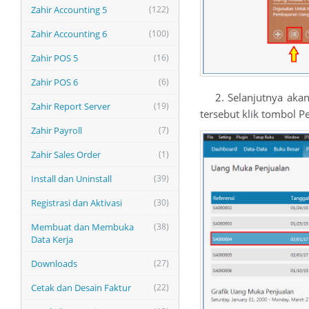
Zahir Accounting 5
(122)
Zahir Accounting 6
(100)
Zahir POS 5
(16)
Zahir POS 6
(6)
2. Selanjutnya akan t
Zahir Report Server
(19)
tersebut klik tombol P
Zahir Payroll
(7)
Zahir Sales Order
(1)
Install dan Uninstall
(39)
Registrasi dan Aktivasi
(30)
Membuat dan Membuka
(38)
Data Kerja
Downloads
(27)
Cetak dan Desain Faktur
(22)