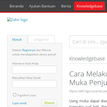
Beranda
Ajukan Bantuan
Berita
Knowledgebase
Masuk
Langganan
Silakan
Registrasi
dan Masuk
untuk mendapatkan akses penuh
Knowledgebase
Alamat e-mail Anda
Cara Melak
Masukkan Kata Sandi
Muka Penju
Dipos oleh Agus Juanda p
Ingatkan saya
Uang muka dapat diart
Lupa sandi
transaksi jual beli. P