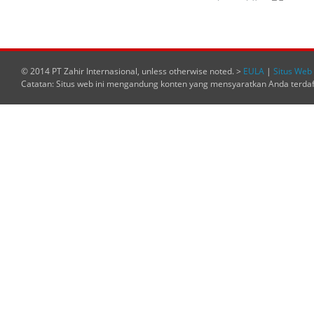
© 2014 PT Zahir Internasional, unless otherwise noted. >
EULA
|
Situs Web 
Catatan: Situs web ini mengandung konten yang mensyaratkan Anda terda