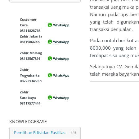
transaksi uang muka p
Namun pada tips beri
Customer
yang telah digunaka
Care
transaksi penjualan.
08111828766
Zahir Jakarta
Pada contoh berikut a
08119866999
8000,000 yang telah 
Zahir Malang
terdapat sisa uang mu
08113567891
Selanjutnya CV. Gemi
Zahir
telah mereka bayarka
Yogyakarta
082221345599
Zahir
Surabaya
08117577444
KNOWLEDGEBASE
Pemilihan Edisi dan Fasilitas
(4)