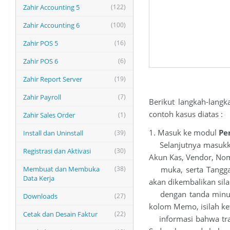
Zahir Accounting 5
(122)
Zahir Accounting 6
(100)
Zahir POS 5
(16)
Zahir POS 6
(6)
Zahir Report Server
(19)
Zahir Payroll
(7)
Berikut langkah-lang
contoh kasus diatas :
Zahir Sales Order
(1)
1. Masuk ke modul
Pe
Install dan Uninstall
(39)
Selanjutnya masukkan
Registrasi dan Aktivasi
(30)
Akun Kas, Vendor, No
Membuat dan Membuka
(38)
muka, serta Tanggal
Data Kerja
akan dikembalikan sil
dengan tanda minus (
Downloads
(27)
kolom Memo, isilah k
Cetak dan Desain Faktur
(22)
informasi bahwa trans