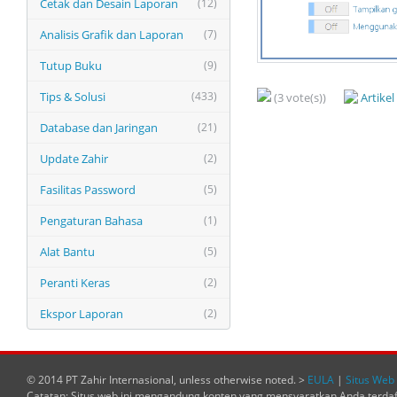
Cetak dan Desain Laporan
(12)
Analisis Grafik dan Laporan
(7)
Tutup Buku
(9)
Tips & Solusi
(433)
(3 vote(s))
Artike
Database dan Jaringan
(21)
Update Zahir
(2)
Fasilitas Password
(5)
Pengaturan Bahasa
(1)
Alat Bantu
(5)
Peranti Keras
(2)
Ekspor Laporan
(2)
© 2014 PT Zahir Internasional, unless otherwise noted. >
EULA
|
Situs Web 
Catatan: Situs web ini mengandung konten yang mensyaratkan Anda terda