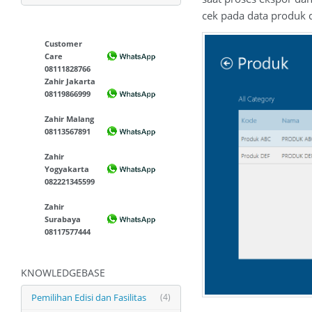
cek pada data produk di
Customer
Care
08111828766
Zahir Jakarta
08119866999
Zahir Malang
08113567891
Zahir
Yogyakarta
082221345599
Zahir
Surabaya
08117577444
KNOWLEDGEBASE
Pemilihan Edisi dan Fasilitas
(4)