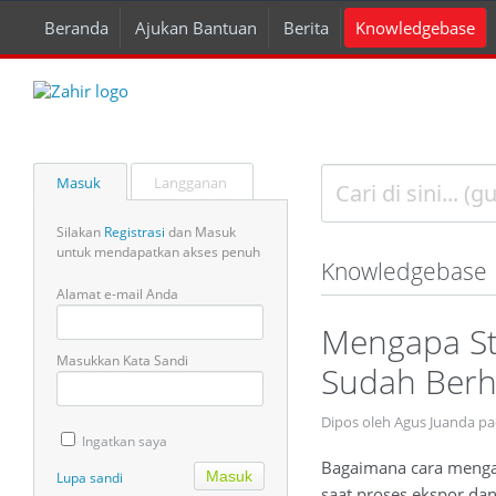
Beranda
Ajukan Bantuan
Berita
Knowledgebase
Masuk
Langganan
Silakan
Registrasi
dan Masuk
untuk mendapatkan akses penuh
Knowledgebase
Alamat e-mail Anda
Mengapa St
Masukkan Kata Sandi
Sudah Berh
Dipos oleh Agus Juanda pa
Ingatkan saya
Bagaimana cara mengat
Lupa sandi
saat proses ekspor dan