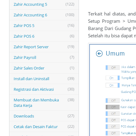
Zahir Accounting 5
(122)
Terkait hal diatas, 
Zahir Accounting 6
(100)
Setup Program > Umu
Zahir POS 5
(16)
Barang Dari Gudang P
Setelah itu bisa dapa
Zahir POS 6
(6)
Zahir Report Server
(19)
Zahir Payroll
(7)
Zahir Sales Order
(1)
Install dan Uninstall
(39)
Registrasi dan Aktivasi
(30)
Membuat dan Membuka
(38)
Data Kerja
Downloads
(27)
Cetak dan Desain Faktur
(22)