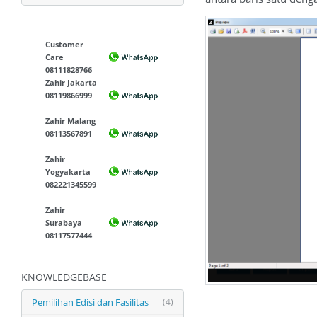
Customer
Care
08111828766
Zahir Jakarta
08119866999
Zahir Malang
08113567891
Zahir
Yogyakarta
082221345599
Zahir
Surabaya
08117577444
KNOWLEDGEBASE
Pemilihan Edisi dan Fasilitas
(4)