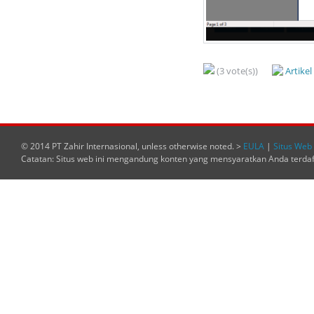
(3 vote(s))
Artike
© 2014 PT Zahir Internasional, unless otherwise noted. >
EULA
|
Situs Web 
Catatan: Situs web ini mengandung konten yang mensyaratkan Anda terda