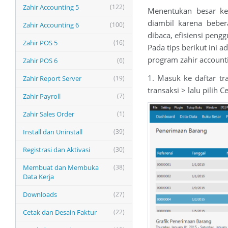
Zahir Accounting 5
(122)
Menentukan besar kec
diambil karena beber
Zahir Accounting 6
(100)
dibaca, efisiensi pengg
Zahir POS 5
(16)
Pada tips berikut ini 
program zahir account
Zahir POS 6
(6)
1. Masuk ke daftar tr
Zahir Report Server
(19)
transaksi > lalu pilih C
Zahir Payroll
(7)
Zahir Sales Order
(1)
Install dan Uninstall
(39)
Registrasi dan Aktivasi
(30)
Membuat dan Membuka
(38)
Data Kerja
Downloads
(27)
Cetak dan Desain Faktur
(22)