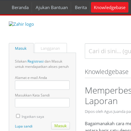
Beranda
Ajukan Bantuan
Berita
Knowledgebase
Masuk
Langganan
Silakan
Registrasi
dan Masuk
untuk mendapatkan akses penuh
Knowledgebase
Alamat e-mail Anda
Memperbesa
Masukkan Kata Sandi
Laporan
Dipos oleh Agus Juanda pa
Ingatkan saya
Bagaimanakah cara mem
Lupa sandi
antara baris satu denga