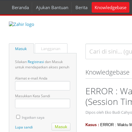
Beranda
Ajukan Bantuan
Berita
Knowledgebase
Masuk
Langganan
Silakan
Registrasi
dan Masuk
untuk mendapatkan akses penuh
Knowledgebase
Alamat e-mail Anda
ERROR : Wa
Masukkan Kata Sandi
(Session Ti
Dipos oleh Eko Budi Cahy
Ingatkan saya
Kasus :
ERROR : Waktu Me
Lupa sandi