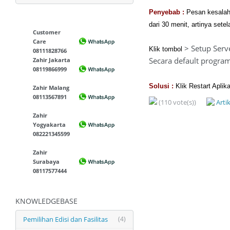
Penyebab :
Pesan kesalaha
dari 30 menit, artinya sete
Customer
Care
> Setup Serv
Klik tombol
08111828766
Secara default progra
Zahir Jakarta
08119866999
Solusi :
Klik Restart Apli
Zahir Malang
08113567891
(110 vote(s))
Arti
Zahir
Yogyakarta
082221345599
Zahir
Surabaya
08117577444
KNOWLEDGEBASE
Pemilihan Edisi dan Fasilitas
(4)