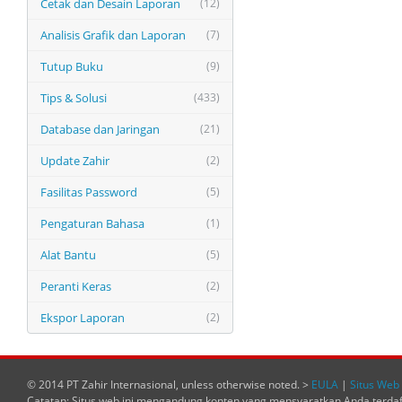
Cetak dan Desain Laporan
(12)
Analisis Grafik dan Laporan
(7)
Tutup Buku
(9)
Tips & Solusi
(433)
Database dan Jaringan
(21)
Update Zahir
(2)
Fasilitas Password
(5)
Pengaturan Bahasa
(1)
Alat Bantu
(5)
Peranti Keras
(2)
Ekspor Laporan
(2)
© 2014 PT Zahir Internasional, unless otherwise noted. >
EULA
|
Situs Web 
Catatan: Situs web ini mengandung konten yang mensyaratkan Anda terda