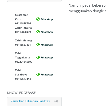
Namun pada beberapa
menggunakan dongle de
Customer
Care
08111828766
Zahir Jakarta
08119866999
Zahir Malang
08113567891
Zahir
Yogyakarta
082221345599
Zahir
Surabaya
08117577444
KNOWLEDGEBASE
Pemilihan Edisi dan Fasilitas
(4)