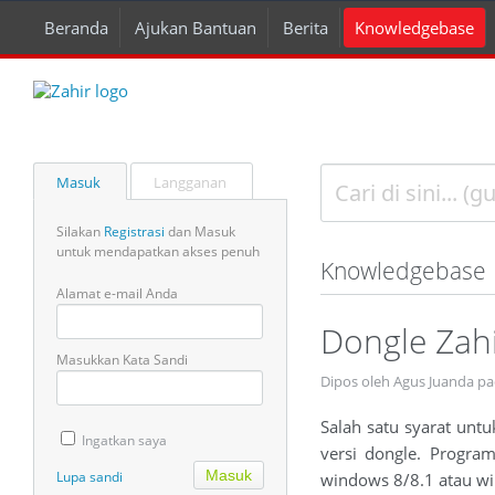
Beranda
Ajukan Bantuan
Berita
Knowledgebase
Masuk
Langganan
Silakan
Registrasi
dan Masuk
untuk mendapatkan akses penuh
Knowledgebase
Alamat e-mail Anda
Dongle Zah
Masukkan Kata Sandi
Dipos oleh Agus Juanda p
Salah satu syarat unt
Ingatkan saya
versi dongle. Progra
Lupa sandi
windows 8/8.1 atau w