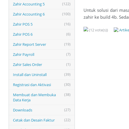
Zahir Accounting 5
(122)
Untuk solusi dari mas
Zahir Accounting 6
(100)
zahir ke build 4b. Sed
Zahir POS 5
(16)
(12 vote(s))
Artik
Zahir POS 6
(6)
Zahir Report Server
(19)
Zahir Payroll
(7)
Zahir Sales Order
(1)
Install dan Uninstall
(39)
Registrasi dan Aktivasi
(30)
Membuat dan Membuka
(38)
Data Kerja
Downloads
(27)
Cetak dan Desain Faktur
(22)