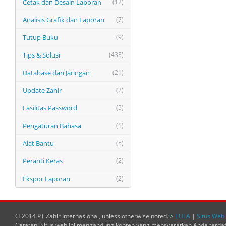
Cetak dan Desain Laporan
(12)
Analisis Grafik dan Laporan
(7)
Tutup Buku
(9)
Tips & Solusi
(433)
Database dan Jaringan
(21)
Update Zahir
(2)
Fasilitas Password
(5)
Pengaturan Bahasa
(1)
Alat Bantu
(5)
Peranti Keras
(2)
Ekspor Laporan
(2)
© 2014 PT Zahir Internasional, unless otherwise noted. >
EULA
|
Situs Web 
Catatan: Situs web ini mengandung konten yang mensyaratkan Anda terda