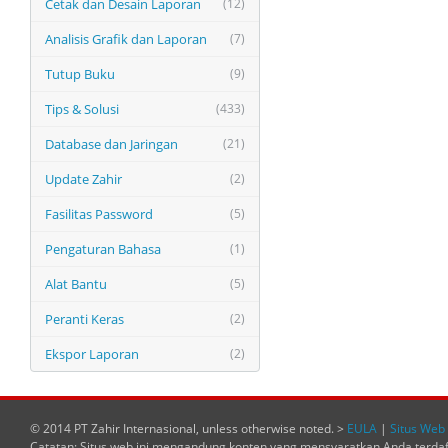
Cetak dan Desain Laporan
(12)
Analisis Grafik dan Laporan
(7)
Tutup Buku
(9)
Tips & Solusi
(433)
Database dan Jaringan
(21)
Update Zahir
(2)
Fasilitas Password
(5)
Pengaturan Bahasa
(1)
Alat Bantu
(5)
Peranti Keras
(2)
Ekspor Laporan
(2)
© 2014 PT Zahir Internasional, unless otherwise noted. >
EULA
|
Situs Web 
Catatan: Situs web ini mengandung konten yang mensyaratkan Anda terda