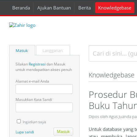
Beranda
Ajukan Bantuan
Berita
Knowledgebase
Masuk
Langganan
Silakan
Registrasi
dan Masuk
untuk mendapatkan akses penuh
Knowledgebase
Alamat e-mail Anda
Prosedur B
Masukkan Kata Sandi
Buku Tahu
Dipos oleh Agus Juanda pa
Ingatkan saya
Untuk database yang t
Lupa sandi
atau membuka lapora