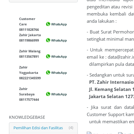
pengeditan atau revisi
membuka kembali data
Customer
anda lakukan :
Care
08111828766
- Buat Surat Permohon
Zahir Jakarta
setingkat minimal man
08119866999
- Untuk mempercepat p
Zahir Malang
email ke :
data@zahir.i
08113567891
dilampirkan pula data
Zahir
Yogyakarta
- Sedangkan untuk sura
082221345599
PT. Zahir Internasio
Jl. Kemang Selatan 
Zahir
Surabaya
Jakarta Selatan 127
08117577444
- Jika surat dan da
Customer Support kami
KNOWLEDGEBASE
untuk memastikan emai
Pemilihan Edisi dan Fasilitas
(4)