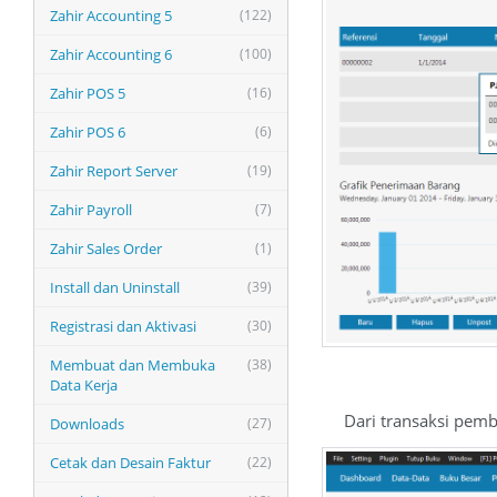
Zahir Accounting 5
(122)
Zahir Accounting 6
(100)
Zahir POS 5
(16)
Zahir POS 6
(6)
Zahir Report Server
(19)
Zahir Payroll
(7)
Zahir Sales Order
(1)
Install dan Uninstall
(39)
Registrasi dan Aktivasi
(30)
Membuat dan Membuka
(38)
Data Kerja
Dari transaksi pembeli
Downloads
(27)
Cetak dan Desain Faktur
(22)