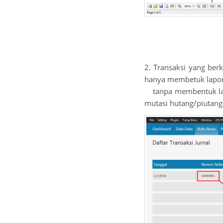
2. Transaksi yang be
hanya membetuk lapor
tanpa membentuk lapo
mutasi hutang/piutang