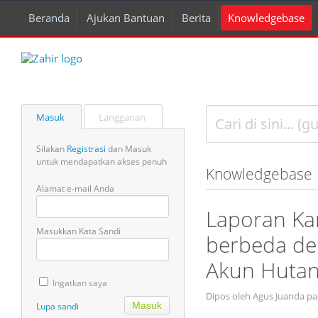
Beranda
Ajukan Bantuan
Berita
Knowledgebase
Masuk
Langganan
Silakan
Registrasi
dan Masuk
untuk mendapatkan akses penuh
Knowledgebase
Alamat e-mail Anda
Laporan Ka
Masukkan Kata Sandi
berbeda de
Akun Hutan
Ingatkan saya
Dipos oleh Agus Juanda p
Lupa sandi