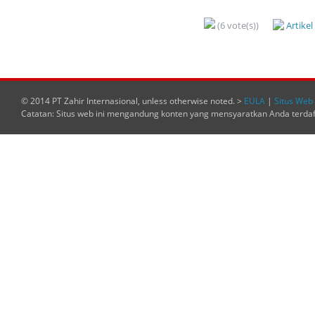
(6 vote(s))
Artike
© 2014 PT Zahir Internasional, unless otherwise noted. >
EULA
|
Situs Web 
Catatan: Situs web ini mengandung konten yang mensyaratkan Anda terda