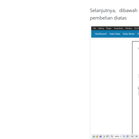
Selanjutnya, dibawah
pembelian diatas