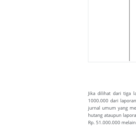
Jika dilihat dari tig
1000.000 dari lapora
jurnal umum yang mel
hutang ataupun lapora
Rp. 51.000.000 melain