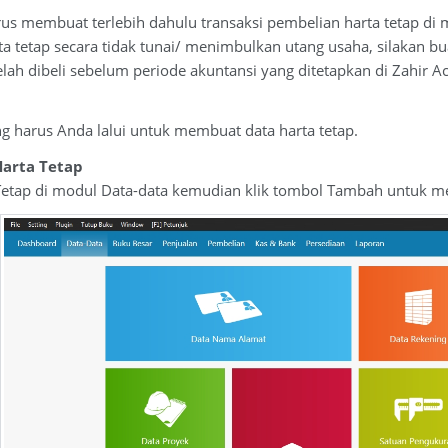
s membuat terlebih dahulu transaksi pembelian harta tetap di m
a tetap secara tidak tunai/ menimbulkan utang usaha, silakan bu
lah dibeli sebelum periode akuntansi yang ditetapkan di Zahir Ac
ng harus Anda lalui untuk membuat data harta tetap.
Harta Tetap
 Tetap di modul Data-data kemudian klik tombol Tambah untuk 