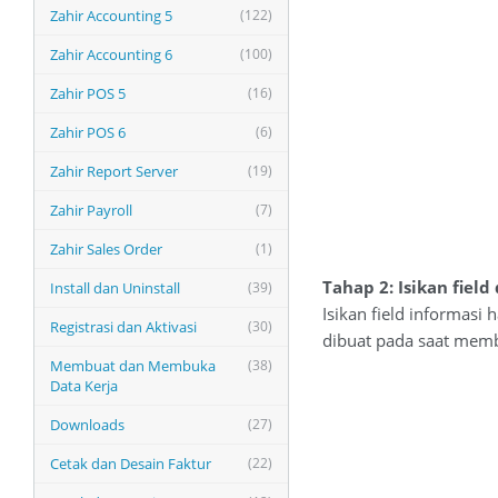
Zahir Accounting 5
(122)
Zahir Accounting 6
(100)
Zahir POS 5
(16)
Zahir POS 6
(6)
Zahir Report Server
(19)
Zahir Payroll
(7)
Zahir Sales Order
(1)
Tahap 2: Isikan field
Install dan Uninstall
(39)
Isikan field informas
Registrasi dan Aktivasi
(30)
dibuat pada saat memb
Membuat dan Membuka
(38)
Data Kerja
Downloads
(27)
Cetak dan Desain Faktur
(22)