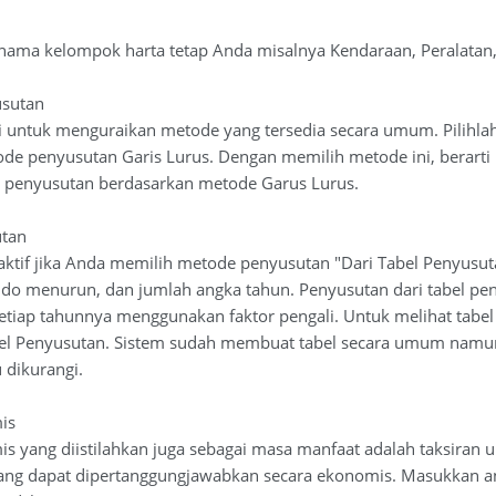
 nama kelompok harta tetap Anda misalnya Kendaraan, Peralatan
sutan
ni untuk menguraikan metode yang tersedia secara umum. Pilihl
de penyusutan Garis Lurus. Dengan memilih metode ini, berarti
penyusutan berdasarkan metode Garus Lurus.
utan
n aktif jika Anda memilih metode penyusutan "Dari Tabel Penyus
saldo menurun, dan jumlah angka tahun. Penyusutan dari tabe
setiap tahunnya menggunakan faktor pengali. Untuk melihat tabel 
el Penyusutan. Sistem sudah membuat tabel secara umum namun
 dikurangi.
is
 yang diistilahkan juga sebagai masa manfaat adalah taksiran umu
ang dapat dipertanggungjawabkan secara ekonomis. Masukkan a