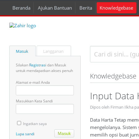
Beranda
Ajukan Bantuan
Berita
Knowledgebase
Masuk
Langganan
Silakan
Registrasi
dan Masuk
untuk mendapatkan akses penuh
Knowledgebase
Alamat e-mail Anda
Input Data 
Masukkan Kata Sandi
Dipos oleh Firman Ilkha pa
Data Harta Tetap memu
Ingatkan saya
mengelolanya. Sistem 
Lupa sandi
memilih opsi buat jur