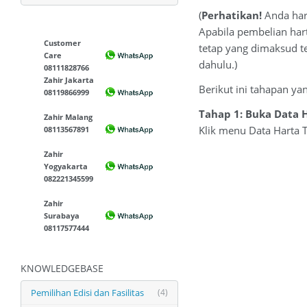
(
Perhatikan!
Anda haru
Apabila pembelian hart
Customer
tetap yang dimaksud te
Care
dahulu.)
08111828766
Zahir Jakarta
Berikut ini tahapan ya
08119866999
Tahap 1: Buka Data 
Zahir Malang
Klik menu Data Harta
08113567891
Zahir
Yogyakarta
082221345599
Zahir
Surabaya
08117577444
KNOWLEDGEBASE
Pemilihan Edisi dan Fasilitas
(4)