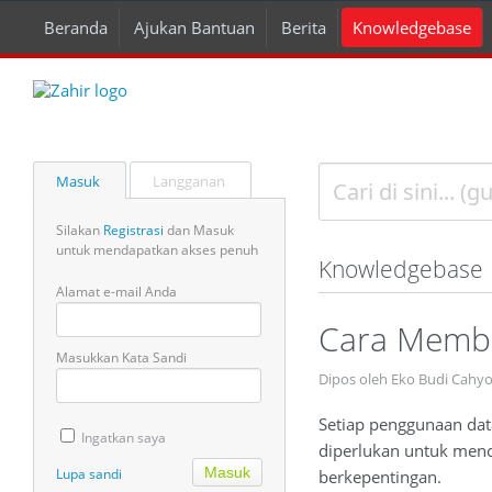
Beranda
Ajukan Bantuan
Berita
Knowledgebase
Masuk
Langganan
Silakan
Registrasi
dan Masuk
untuk mendapatkan akses penuh
Knowledgebase
Alamat e-mail Anda
Cara Membu
Masukkan Kata Sandi
Dipos oleh Eko Budi Cahyo
Setiap penggunaan dat
Ingatkan saya
diperlukan untuk menc
Lupa sandi
berkepentingan.