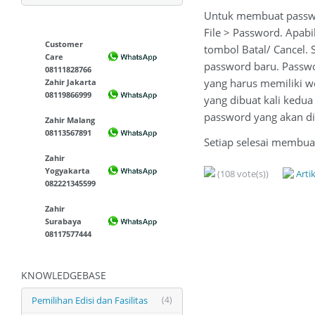
Untuk membuat passwor
File > Password. Apab
Customer
tombol Batal/ Cancel.
Care
password baru. Passwor
08111828766
yang harus memiliki w
Zahir Jakarta
08119866999
yang dibuat kali kedu
password yang akan di
Zahir Malang
08113567891
Setiap selesai membua
Zahir
Yogyakarta
(108 vote(s))
Arti
082221345599
Zahir
Surabaya
08117577444
KNOWLEDGEBASE
Pemilihan Edisi dan Fasilitas
(4)