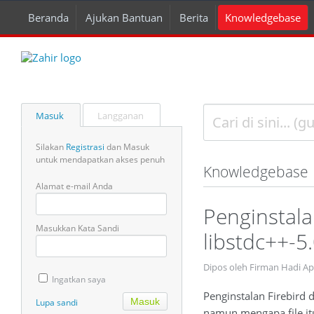
Beranda
Ajukan Bantuan
Berita
Knowledgebase
Masuk
Langganan
Silakan
Registrasi
dan Masuk
untuk mendapatkan akses penuh
Knowledgebase
Alamat e-mail Anda
Penginstala
Masukkan Kata Sandi
libstdc++-5
Dipos oleh Firman Hadi Ap
Ingatkan saya
Penginstalan Firebird 
Lupa sandi
namun mengapa file itu