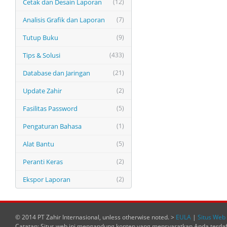
Cetak dan Desain Laporan
(12)
Analisis Grafik dan Laporan
(7)
Tutup Buku
(9)
Tips & Solusi
(433)
Database dan Jaringan
(21)
Update Zahir
(2)
Fasilitas Password
(5)
Pengaturan Bahasa
(1)
Alat Bantu
(5)
Peranti Keras
(2)
Ekspor Laporan
(2)
© 2014 PT Zahir Internasional, unless otherwise noted. >
EULA
|
Situs Web 
Catatan: Situs web ini mengandung konten yang mensyaratkan Anda terda