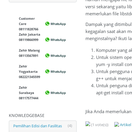
versi sekarang yaitu li
memerlukan file libstd
Customer
Dampak yang ditimbulka
Care
08111828766
kegagalan saat akan m
Zahir Jakarta
menginstalnya? Ikuti la
08119866999
Komputer yang ak
Zahir Malang
08113567891
Untuk sistem oper
yum -y install co
Zahir
Untuk pengguna di
Yogyakarta
082221345599
g++ untuk menjad
Untuk penguna di
Zahir
apt-get install c
Surabaya
08117577444
Jika Anda memerlukan 
KNOWLEDGEBASE
(1 vote(s))
Artike
Pemilihan Edisi dan Fasilitas
(4)