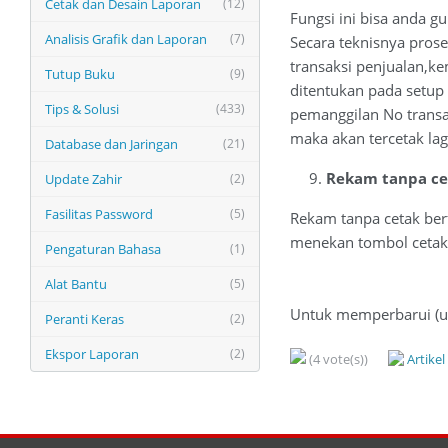
Cetak dan Desain Laporan
(12)
Fungsi ini bisa anda g
Analisis Grafik dan Laporan
(7)
Secara teknisnya pros
transaksi penjualan,ke
Tutup Buku
(9)
ditentukan pada setup
Tips & Solusi
(433)
pemanggilan No transa
maka akan tercetak lag
Database dan Jaringan
(21)
Rekam tanpa ce
Update Zahir
(2)
Fasilitas Password
(5)
Rekam tanpa cetak ber
menekan tombol cetak, 
Pengaturan Bahasa
(1)
Alat Bantu
(5)
Untuk memperbarui (up
Peranti Keras
(2)
Ekspor Laporan
(2)
(4 vote(s))
Artike