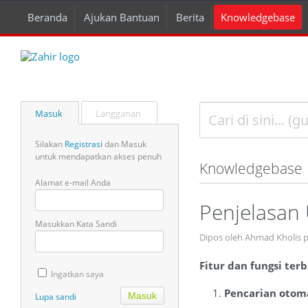
Beranda
Ajukan Bantuan
Berita
Knowledgebase
Masuk
Langganan
Silakan
Registrasi
dan Masuk
untuk mendapatkan akses penuh
Knowledgebase
Alamat e-mail Anda
Penjelasan
Masukkan Kata Sandi
Dipos oleh Ahmad Kholis p
Fitur dan fungsi ter
Ingatkan saya
Pencarian otom
Lupa sandi