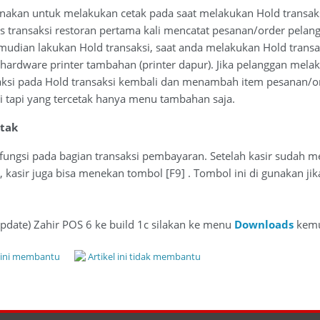
unakan untuk melakukan cetak pada saat melakukan Hold transaksi.
es transaksi restoran pertama kali mencatat pesanan/order pela
mudian lakukan Hold transaksi, saat anda melakukan Hold transa
 hardware printer tambahan (printer dapur). Jika pelanggan mel
ksi pada Hold transaksi kembali dan menambah item pesanan/or
i tapi yang tercetak hanya menu tambahan saja.
tak
fungsi pada bagian transaksi pembayaran. Setelah kasir sudah 
kasir juga bisa menekan tombol [F9] . Tombol ini di gunakan jik
date) Zahir POS 6 ke build 1c silakan ke menu
Downloads
kemu
l ini membantu
Artikel ini tidak membantu