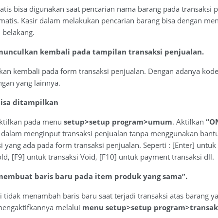
atis bisa digunakan saat pencarian nama barang pada transaksi 
omatis. Kasir dalam melakukan pencarian barang bisa dengan me
 belakang.
munculkan kembali pada tampilan transaksi penjualan.
kan kembali pada form transaksi penjualan. Dengan adanya ko
gan yang lainnya.
isa ditampilkan
aktifkan pada menu
setup>setup program>umum
. Aktifkan
“ON
 dalam menginput transaksi penjualan tanpa menggunakan bantu
yang ada pada form transaksi penjualan. Seperti : [Enter] untuk
ld, [F9] untuk transaksi Void, [F10] untuk payment transaksi dll.
 membuat baris baru pada item produk yang sama”.
si tidak menambah baris baru saat terjadi transaksi atas barang y
mengaktifkannya melalui
menu setup>setup program>transaks