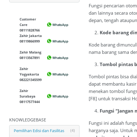
Fungsi pencarian otom
dan lainnya secara ot
Customer
depan, tengah ataupun
Care
08111828766
Kode barang di
Zahir Jakarta
08119866999
Kode barang dimuncul
nama barang sama den
Zahir Malang
08113567891
Tombol pintas b
Zahir
Yogyakarta
Tombol pintas bisa di
082221345599
dapat membantu kasir
menekan tombol fungsi 
Zahir
Surabaya
[F8] untuk transaksi Ho
08117577444
Fungsi “Jangan
KNOWLEDGEBASE
Fungsi ini adalah fung
harganya saja. Untuk 
Pemilihan Edisi dan Fasilitas
(4)