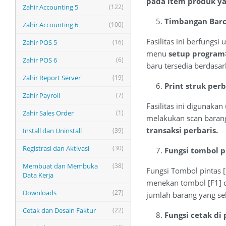
pada item produk y
Zahir Accounting 5
(122)
Timbangan Bar
Zahir Accounting 6
(100)
Fasilitas ini berfungs
Zahir POS 5
(16)
menu
setup program
Zahir POS 6
(6)
baru tersedia berdasar
Zahir Report Server
(19)
Print struk perb
Zahir Payroll
(7)
Fasilitas ini digunaka
Zahir Sales Order
(1)
melakukan scan barang.
transaksi perbaris.
Install dan Uninstall
(39)
Registrasi dan Aktivasi
(30)
Fungsi tombol p
Membuat dan Membuka
(38)
Fungsi Tombol pintas 
Data Kerja
menekan tombol [F1] d
Downloads
(27)
jumlah barang yang se
Cetak dan Desain Faktur
(22)
Fungsi cetak di