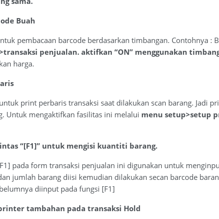
ang sama.
code Buah
i untuk pembacaan barcode berdasarkan timbangan. Contohnya : Bar
>transaksi penjualan. aktifkan “ON” menggunakan timban
kan harga.
aris
n untuk print perbaris transaksi saat dilakukan scan barang. Jadi 
 Untuk mengaktifkan fasilitas ini melalui
menu setup>setup p
intas “[F1]” untuk mengisi kuantiti barang.
[F1] pada form transaksi penjualan ini digunakan untuk menginp
an jumlah barang diisi kemudian dilakukan secan barcode baran
belumnya diinput pada fungsi [F1]
 printer tambahan pada transaksi Hold