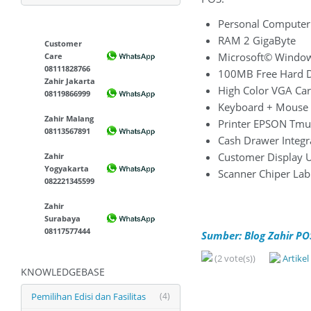
Personal Computer
RAM 2 GigaByte
Customer
Microsoft© Windo
Care
08111828766
100MB Free Hard D
Zahir Jakarta
High Color VGA Ca
08119866999
Keyboard + Mouse 
Zahir Malang
Printer EPSON Tm
08113567891
Cash Drawer Integra
Customer Display 
Zahir
Yogyakarta
Scanner Chiper La
082221345599
Zahir
Surabaya
08117577444
Sumber: Blog Zahir PO
(2 vote(s))
Artike
KNOWLEDGEBASE
Pemilihan Edisi dan Fasilitas
(4)