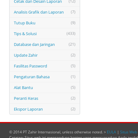
Cetak dan Desain Laporan
(12)
Analisis Grafik dan Laporan
(7)
Tutup Buku
(9)
Tips & Solusi
(433)
Database dan Jaringan
(21)
Update Zahir
(2)
Fasilitas Password
(5)
Pengaturan Bahasa
(1)
Alat Bantu
(5)
Peranti Keras
(2)
Ekspor Laporan
(2)
© 2014 PT Zahir Internasional, unless otherwise noted. >
EULA
|
Situs Web 
Catatan: Situs web ini mengandung konten yang mensyaratkan Anda terda