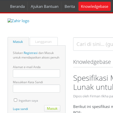
Beranda
Ajukan Bantuan
Berita
Knowledgebase
Masuk
Langganan
Silakan
Registrasi
dan Masuk
untuk mendapatkan akses penuh
Knowledgebase
Alamat e-mail Anda
Spesifikas
Masukkan Kata Sandi
Lunak untu
Dipos oleh Firman Ilkha p
Ingatkan saya
Berikut ini spesifikas
Lupa sandi
POS: