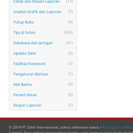
Cetak dan Desain Laporan
(12)
Analisis Grafik dan Laporan
(7)
Tutup Buku
(9)
Tips & Solusi
(433)
Database dan Jaringan
(21)
Update Zahir
(2)
Fasilitas Password
(5)
Pengaturan Bahasa
(1)
Alat Bantu
(5)
Peranti Keras
(2)
Ekspor Laporan
(2)
© 2014 PT Zahir Internasional, unless otherwise noted. >
EULA
|
Situs Web 
Catatan: Situs web ini mengandung konten yang mensyaratkan Anda terda