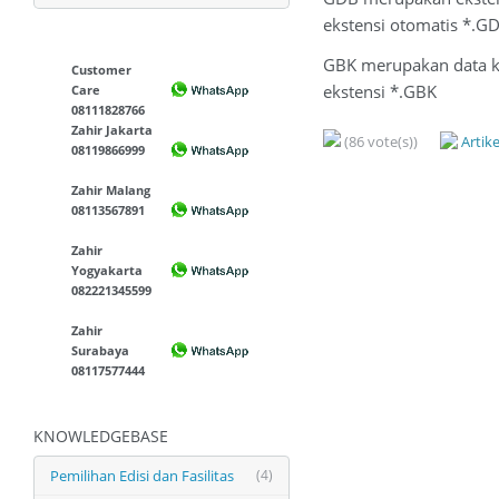
ekstensi otomatis *.G
GBK merupakan data ker
Customer
ekstensi *.GBK
Care
08111828766
Zahir Jakarta
(86 vote(s))
Artik
08119866999
Zahir Malang
08113567891
Zahir
Yogyakarta
082221345599
Zahir
Surabaya
08117577444
KNOWLEDGEBASE
Pemilihan Edisi dan Fasilitas
(4)