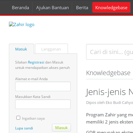
Beranda
Ajukan Bantuan
Berita
Knowledgebase
Masuk
Langganan
Silakan
Registrasi
dan Masuk
untuk mendapatkan akses penuh
Knowledgebase
Alamat e-mail Anda
Jenis-jenis 
Masukkan Kata Sandi
Dipos oleh Eko Budi Cahyo
Program Zahir yang m
Ingatkan saya
memiliki 2 jenis ekste
Lupa sandi
GDB merupakan ekstens