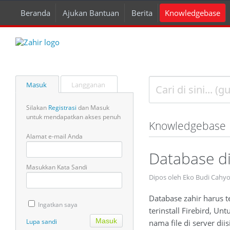
Beranda
Ajukan Bantuan
Berita
Knowledgebase
Masuk
Langganan
Silakan
Registrasi
dan Masuk
untuk mendapatkan akses penuh
Knowledgebase
Alamat e-mail Anda
Database di
Masukkan Kata Sandi
Dipos oleh Eko Budi Cahy
Database zahir harus 
Ingatkan saya
terinstall Firebird, U
Lupa sandi
nama file di server di