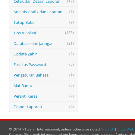
Cetak dan Desain Laporan
(12)
Analisis Grafik dan Laporan
(7)
Tutup Buku
(9)
Tips & Solusi
(433)
Database dan Jaringan
(21)
Update Zahir
(2)
Fasilitas Password
(5)
Pengaturan Bahasa
(1)
Alat Bantu
(5)
Peranti Keras
(2)
Ekspor Laporan
(2)
© 2014 PT Zahir Internasional, unless otherwise noted. >
EULA
|
Situs Web 
Catatan: Situs web ini mengandung konten yang mensyaratkan Anda terda