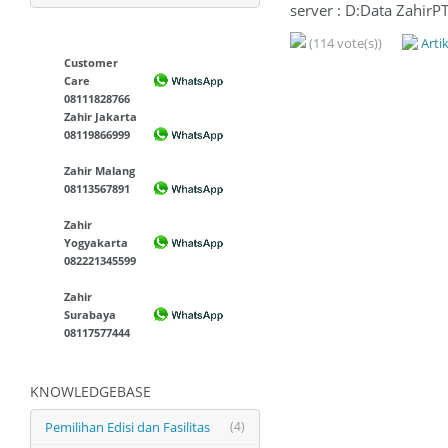
server : D:Data ZahirP
(114 vote(s))
Arti
Customer
Care
08111828766
Zahir Jakarta
08119866999
Zahir Malang
08113567891
Zahir
Yogyakarta
082221345599
Zahir
Surabaya
08117577444
KNOWLEDGEBASE
Pemilihan Edisi dan Fasilitas
(4)