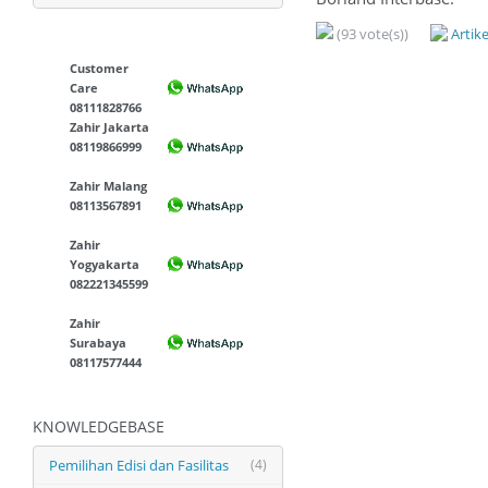
(93 vote(s))
Artik
Customer
Care
08111828766
Zahir Jakarta
08119866999
Zahir Malang
08113567891
Zahir
Yogyakarta
082221345599
Zahir
Surabaya
08117577444
KNOWLEDGEBASE
Pemilihan Edisi dan Fasilitas
(4)