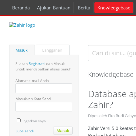
Beranda
Ajukan Bantuan
Berita
Knowledgebase
Masuk
Langganan
Silakan
Registrasi
dan Masuk
untuk mendapatkan akses penuh
Knowledgebase
Alamat e-mail Anda
Database a
Masukkan Kata Sandi
Zahir?
Dipos oleh Eko Budi Cahy
Ingatkan saya
Zahir Versi 5.0 keata
Lupa sandi
Borland Interbase.