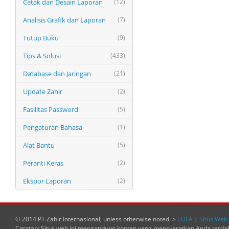
Cetak dan Desain Laporan
(12)
Analisis Grafik dan Laporan
(7)
Tutup Buku
(9)
Tips & Solusi
(433)
Database dan Jaringan
(21)
Update Zahir
(2)
Fasilitas Password
(5)
Pengaturan Bahasa
(1)
Alat Bantu
(5)
Peranti Keras
(2)
Ekspor Laporan
(2)
© 2014 PT Zahir Internasional, unless otherwise noted. >
EULA
|
Situs Web 
Catatan: Situs web ini mengandung konten yang mensyaratkan Anda terda