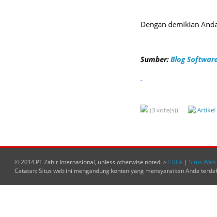
Dengan demikian Anda
Sumber:
Blog Software
(3 vote(s))
Artike
© 2014 PT Zahir Internasional, unless otherwise noted. >
EULA
|
Situs Web 
Catatan: Situs web ini mengandung konten yang mensyaratkan Anda terda