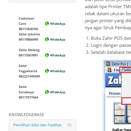
adalah tipe Printer T
cetak dalam ukuran be
Customer
jangan printer yang di
Care
nya agar Struk Pembay
08111828766
Zahir Jakarta
1. Buka Zahir POS dan
08119866999
2. Login dengan passw
Zahir Malang
3. Setelah database te
08113567891
Zahir
Yogyakarta
082221345599
Zahir
Surabaya
08117577444
KNOWLEDGEBASE
Pemilihan Edisi dan Fasilitas
(4)