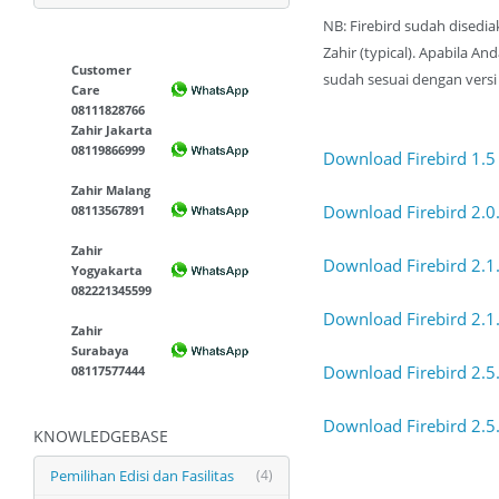
NB: Firebird sudah disedia
Zahir (typical). Apabila An
Customer
sudah sesuai dengan versi
Care
08111828766
Zahir Jakarta
08119866999
Download Firebird 1.5
Zahir Malang
Download Firebird 2.0
08113567891
Zahir
Download Firebird 2.1
Yogyakarta
082221345599
Download Firebird 2.1
Zahir
Surabaya
Download Firebird 2.5
08117577444
Download Firebird 2.5
KNOWLEDGEBASE
Pemilihan Edisi dan Fasilitas
(4)