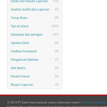
Cetak dan Desain Laporan
(12)
Analisis Grafik dan Laporan
(7)
Tutup Buku
(9)
Tips & Solusi
(433)
Database dan Jaringan
(21)
Update Zahir
(2)
Fasilitas Password
(5)
Pengaturan Bahasa
(1)
Alat Bantu
(5)
Peranti Keras
(2)
Ekspor Laporan
(2)
© 2014 PT Zahir Internasional, unless otherwise noted. >
EULA
|
Situs Web 
Catatan: Situs web ini mengandung konten yang mensyaratkan Anda terda