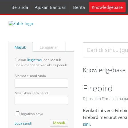
Beranda
Ajukan Bantuan
Berita
Knowledgebase
Masuk
Langganan
Silakan
Registrasi
dan Masuk
untuk mendapatkan akses penuh
Knowledgebase
Alamat e-mail Anda
Firebird
Masukkan Kata Sandi
Dipos oleh Firman Ilkha p
Berikut ini versi Fire
Ingatkan saya
Firebird menurut vers
Lupa sandi
sini
.