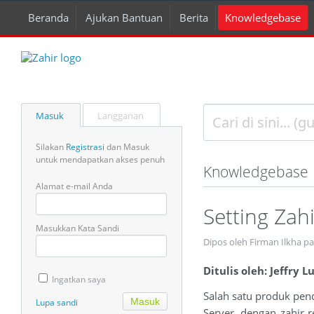
Beranda
Ajukan Bantuan
Berita
Knowledgebase
Masuk
Langganan
Silakan
Registrasi
dan Masuk
untuk mendapatkan akses penuh
Knowledgebase
Alamat e-mail Anda
Setting Zah
Masukkan Kata Sandi
Dipos oleh Firman Ilkha pa
Ditulis oleh: Jeffry 
Ingatkan saya
Salah satu produk pen
Lupa sandi
Server, dengan zahir r