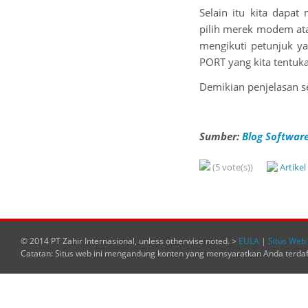
Selain itu kita dapa
pilih merek modem atau
mengikuti petunjuk y
PORT yang kita tentuka
Demikian penjelasan se
Sumber:
Blog Software
(5 vote(s))
Artike
© 2014 PT Zahir Internasional, unless otherwise noted. >
EULA
|
Situs Web 
Catatan: Situs web ini mengandung konten yang mensyaratkan Anda terda