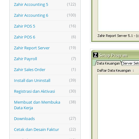
Zahir Accounting 5
(122)
Zahir Accounting 6
(100)
Zahir POS 5
(16)
Zahir POS 6
(6)
Zahir Report Server
(19)
Zahir Payroll
(7)
Zahir Sales Order
(1)
Install dan Uninstall
(39)
Registrasi dan Aktivasi
(30)
Membuat dan Membuka
(38)
Data Kerja
Downloads
(27)
Cetak dan Desain Faktur
(22)