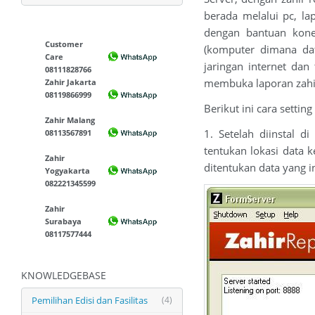
berada melalui pc, la
dengan bantuan konek
Customer
(komputer dimana dat
Care
jaringan internet dan
08111828766
membuka laporan zahi
Zahir Jakarta
08119866999
Berikut ini cara setting
Zahir Malang
1. Setelah diinstal d
08113567891
tentukan lokasi data k
Zahir
ditentukan data yang in
Yogyakarta
082221345599
Zahir
Surabaya
08117577444
KNOWLEDGEBASE
Pemilihan Edisi dan Fasilitas
(4)