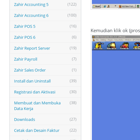
Zahir Accounting 5
(122)
Zahir Accounting 6
(100)
Zahir POS 5
(16)
Kemudian klik ok (pros
Zahir POS 6
(6)
Zahir Report Server
(19)
Zahir Payroll
(7)
Zahir Sales Order
(1)
Install dan Uninstall
(39)
Registrasi dan Aktivasi
(30)
Membuat dan Membuka
(38)
Data Kerja
Downloads
(27)
Cetak dan Desain Faktur
(22)