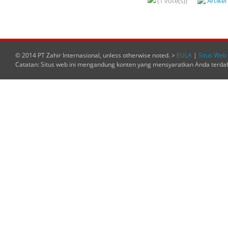
(1 vote(s))
Artike
© 2014 PT Zahir Internasional, unless otherwise noted. >
EULA
|
Situs Web 
Catatan: Situs web ini mengandung konten yang mensyaratkan Anda terda