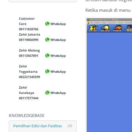
Ketika masuk di menu r
Customer
Care
08111828766
Zahir Jakarta
08119866999
Zahir Malang
08113567891
Zahir
Yogyakarta
082221345599
Zahir
Surabaya
08117577444
KNOWLEDGEBASE
Pemilihan Edisi dan Fasilitas
(4)