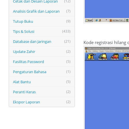
Cetak dan Desain Laporan
(12)
Analisis Grafik dan Laporan
(7)
Tutup Buku
(9)
Tips & Solusi
(433)
Database dan Jaringan
(21)
Kode registrasi hilang
Update Zahir
(2)
Fasilitas Password
(5)
Pengaturan Bahasa
(1)
Alat Bantu
(5)
Peranti Keras
(2)
Ekspor Laporan
(2)