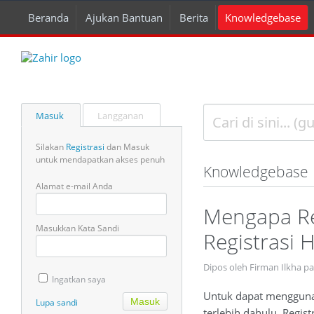
Beranda
Ajukan Bantuan
Berita
Knowledgebase
Masuk
Langganan
Silakan
Registrasi
dan Masuk
untuk mendapatkan akses penuh
Knowledgebase
Alamat e-mail Anda
Mengapa Reg
Masukkan Kata Sandi
Registrasi H
Dipos oleh Firman Ilkha pa
Ingatkan saya
Untuk dapat menggunak
Lupa sandi
terlebih dahulu. Regis