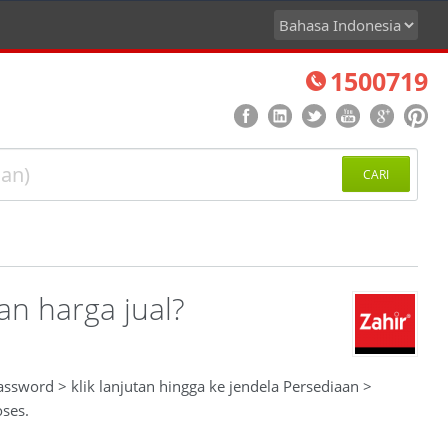
1500719
CARI
n harga jual?
assword > klik lanjutan hingga ke jendela Persediaan >
oses.