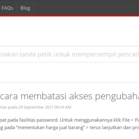
FAQs
Blog
cara membatasi akses pengubaha
prian pada 29 September 2011 09:16 AM
dapat pada fasilitas password. Untuk menggunakannya klik File > P
g pada “menentukan harga jual barang” > terus lanjutkan dan pr