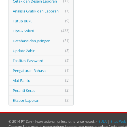
Cetak dan Desain Laporan
(12)
Analisis Grafik dan Laporan
(7)
Tutup Buku
(9)
Tips & Solusi
(433)
Database dan Jaringan
(21)
Update Zahir
(2)
Fasilitas Password
(5)
Pengaturan Bahasa
(1)
Alat Bantu
(5)
Peranti Keras
(2)
Ekspor Laporan
(2)
© 2014 PT Zahir Internasional, unless otherwise noted. >
EULA
|
Situs Web 
Catatan: Situs web ini mengandung konten yang mensyaratkan Anda terda