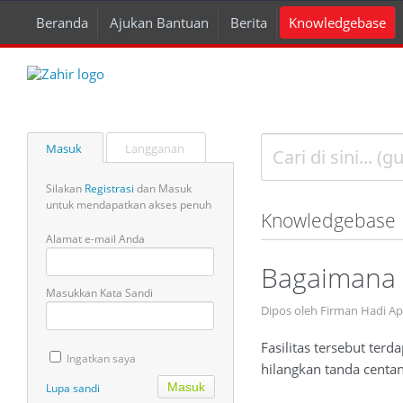
Beranda
Ajukan Bantuan
Berita
Knowledgebase
Masuk
Langganan
Silakan
Registrasi
dan Masuk
untuk mendapatkan akses penuh
Knowledgebase
Alamat e-mail Anda
Bagaimana 
Masukkan Kata Sandi
Dipos oleh Firman Hadi A
Fasilitas tersebut ter
Ingatkan saya
hilangkan tanda centan
Lupa sandi