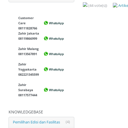
(44 vote(s))
Artik
Customer
Care
08111828766
Zahir Jakarta
08119866999
Zahir Malang
08113567891
Zahir
Yogyakarta
082221345599
Zahir
Surabaya
08117577444
KNOWLEDGEBASE
Pemilihan Edisi dan Fasilitas
(4)