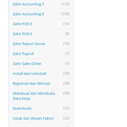
Zahir Accounting 5
(122)
Zahir Accounting 6
(100)
Zahir POS 5
(16)
Zahir POS 6
(6)
Zahir Report Server
(19)
Zahir Payroll
(7)
Zahir Sales Order
(1)
Install dan Uninstall
(39)
Registrasi dan Aktivasi
(30)
Membuat dan Membuka
(38)
Data Kerja
Downloads
(27)
Cetak dan Desain Faktur
(22)