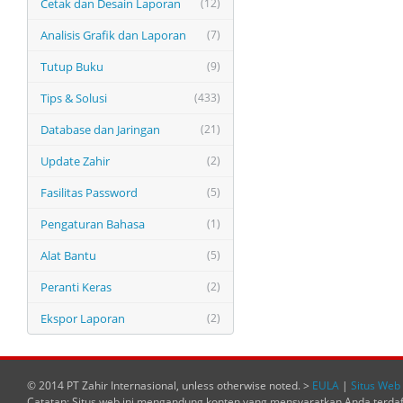
Cetak dan Desain Laporan
(12)
Analisis Grafik dan Laporan
(7)
Tutup Buku
(9)
Tips & Solusi
(433)
Database dan Jaringan
(21)
Update Zahir
(2)
Fasilitas Password
(5)
Pengaturan Bahasa
(1)
Alat Bantu
(5)
Peranti Keras
(2)
Ekspor Laporan
(2)
© 2014 PT Zahir Internasional, unless otherwise noted. >
EULA
|
Situs Web 
Catatan: Situs web ini mengandung konten yang mensyaratkan Anda terda