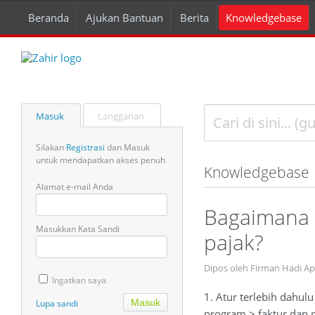
Beranda
Ajukan Bantuan
Berita
Knowledgebase
Masuk
Langganan
Silakan
Registrasi
dan Masuk
untuk mendapatkan akses penuh
Knowledgebase
Alamat e-mail Anda
Bagaimana c
Masukkan Kata Sandi
pajak?
Dipos oleh Firman Hadi A
Ingatkan saya
1. Atur terlebih dahulu
Lupa sandi
program > faktur dan pa