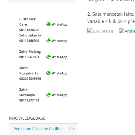
2. Saat mencetak faktur,
Customer
variable < klik ok < pr
Care
08111828766
(39 vote(s))
Artik
Zahir Jakarta
08119866999
Zahir Malang
08113567891
Zahir
Yogyakarta
082221345599
Zahir
Surabaya
08117577444
KNOWLEDGEBASE
Pemilihan Edisi dan Fasilitas
(4)